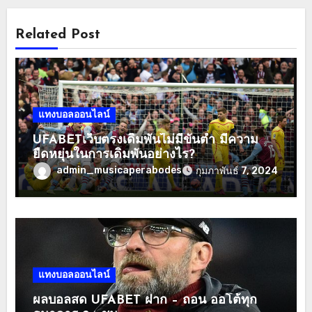
Related Post
แทงบอลออนไลน์
UFABETเว็บตรงเดิมพันไม่มีขั้นต่ำ มีความ
ยืดหยุ่นในการเดิมพันอย่างไร?
admin_musicaperabodes
กุมภาพันธ์ 7, 2024
แทงบอลออนไลน์
ผลบอลสด UFABET ฝาก – ถอน ออโต้ทุก