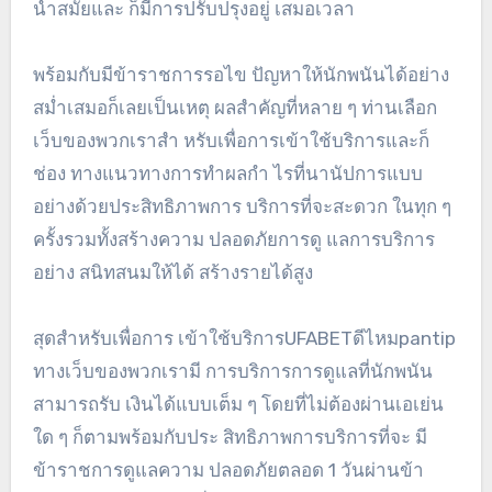
นำสมัยและ ก็มีการปรับปรุงอยู่ เสมอเวลา
พร้อมกับมีข้าราชการรอไข ปัญหาให้นักพนันได้อย่าง
สม่ำเสมอก็เลยเป็นเหตุ ผลสำคัญที่หลาย ๆ ท่านเลือก
เว็บของพวกเราสำ หรับเพื่อการเข้าใช้บริการและก็
ช่อง ทางแนวทางการทำผลกำ ไรที่นานัปการแบบ
อย่างด้วยประสิทธิภาพการ บริการที่จะสะดวก ในทุก ๆ
ครั้งรวมทั้งสร้างความ ปลอดภัยการดู แลการบริการ
อย่าง สนิทสนมให้ได้ สร้างรายได้สูง
สุดสำหรับเพื่อการ เข้าใช้บริการUFABETดีไหมpantip
ทางเว็บของพวกเรามี การบริการการดูแลที่นักพนัน
สามารถรับ เงินได้แบบเต็ม ๆ โดยที่ไม่ต้องผ่านเอเย่น
ใด ๆ ก็ตามพร้อมกับประ สิทธิภาพการบริการที่จะ มี
ข้าราชการดูแลความ ปลอดภัยตลอด 1 วันผ่านข้า