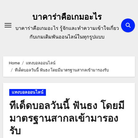
Skip
to
บาคาร่าคือเกมอะไร
content
บาคาร่าคือเกมอะไร รู้จักและทำความเข้าใจเกี่ยว
กับเกมเดิมพันออนไลน์ในทุกรูปแบบ
Home
แทงบอลออนไลน์
ทีเด็ดบอลวันนี้ ฟันธง โดยมีมาตรฐานสากลเข้ามารองรับ
แทงบอลออนไลน์
ทีเด็ดบอลวันนี้ ฟันธง โดยมี
มาตรฐานสากลเข้ามารอง
รับ