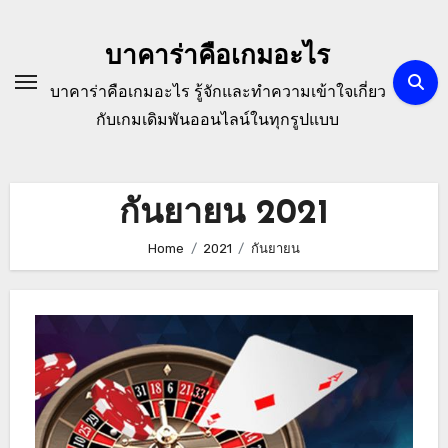
Skip
to
บาคาร่าคือเกมอะไร
content
บาคาร่าคือเกมอะไร รู้จักและทำความเข้าใจเกี่ยว
กับเกมเดิมพันออนไลน์ในทุกรูปแบบ
กันยายน 2021
Home
2021
กันยายน