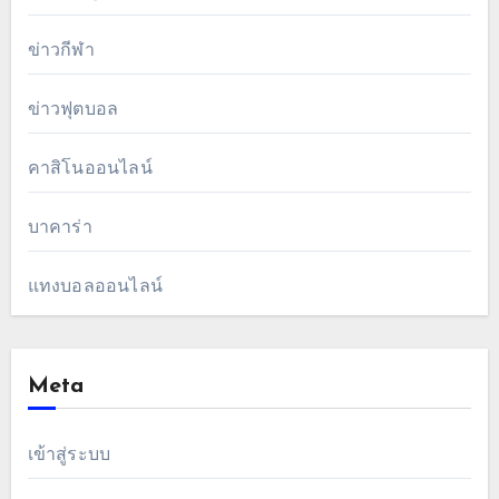
ข่าวกีฬา
ข่าวฟุตบอล
คาสิโนออนไลน์
บาคาร่า
แทงบอลออนไลน์
Meta
เข้าสู่ระบบ