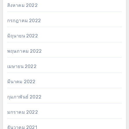
สิงหาคม 2022
กรกฎาคม 2022
มิถุนายน 2022
พฤษภาคม 2022
เมษายน 2022
มีนาคม 2022
กุมภาพันธ์ 2022
มกราคม 2022
ธันวาคม 2021