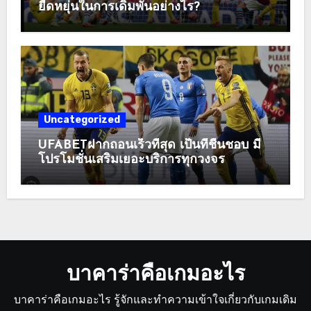
ยืดหยุ่นในการเดิมพันอย่างไร?
Uncategorized
UFABETฝากถอนเร็วที่สุด เป็นที่ชื่นชอบ มี
โปรโมชั่นเสริมเยอะบริการทุกวงจร
บาคาร่าคือเกมอะไร
บาคาร่าคือเกมอะไร รู้จักและทำความเข้าใจเกี่ยวกับเกมเดิม