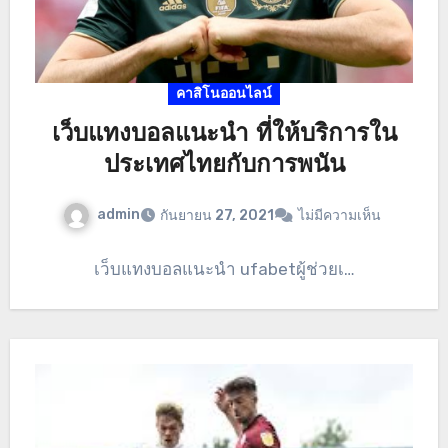
คาสิโนออนไลน์
เว็บแทงบอลแนะนำ ที่ให้บริการใน
ประเทศไทยกับการพนัน
admin
กันยายน 27, 2021
ไม่มีความเห็น
เว็บแทงบอลแนะนำ ufabetผู้ช่วยเ…