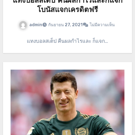
แทงบอลสเต็ป คืนผลกำไรและก็แจก
โบนัสแจกเครดิตฟรี
admin
กันยายน 27, 2021
ไม่มีความเห็น
แทงบอลสเต็ป คืนผลกำไรและ ก็แจก…