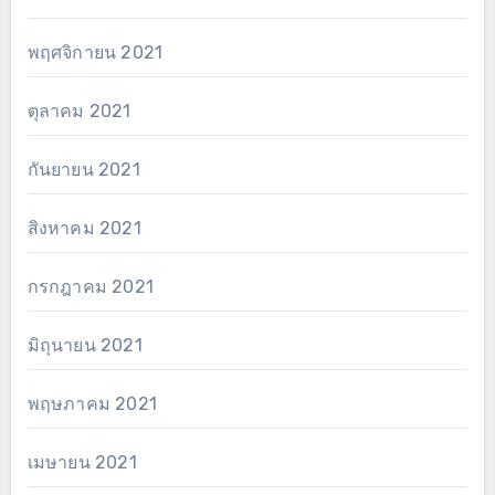
พฤศจิกายน 2021
ตุลาคม 2021
กันยายน 2021
สิงหาคม 2021
กรกฎาคม 2021
มิถุนายน 2021
พฤษภาคม 2021
เมษายน 2021