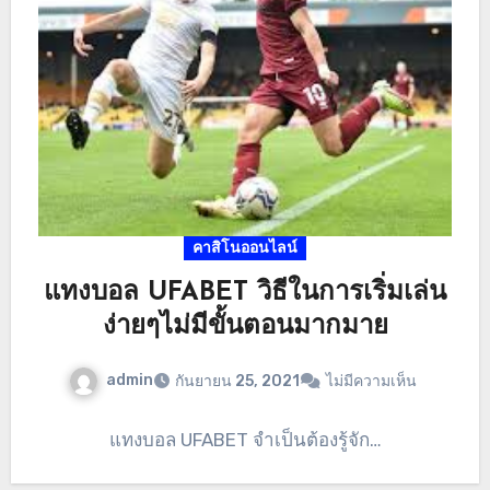
คาสิโนออนไลน์
แทงบอล UFABET วิธีในการเริ่มเล่น
ง่ายๆไม่มีขั้นตอนมากมาย
admin
กันยายน 25, 2021
ไม่มีความเห็น
แทงบอล UFABET จำเป็นต้องรู้จัก…