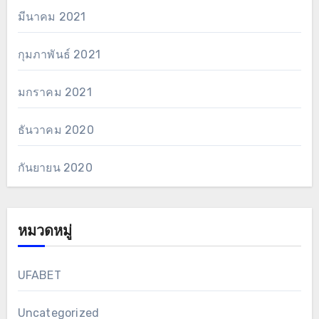
มีนาคม 2021
กุมภาพันธ์ 2021
มกราคม 2021
ธันวาคม 2020
กันยายน 2020
หมวดหมู่
UFABET
Uncategorized