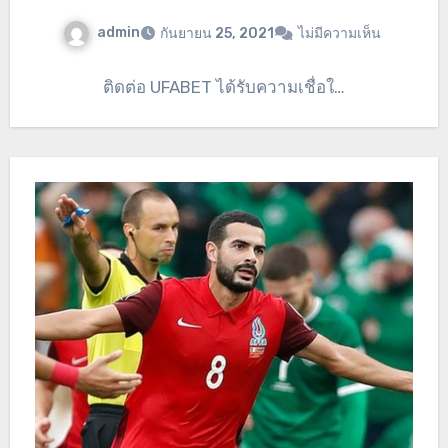
admin
กันยายน 25, 2021
ไม่มีความเห็น
ติดต่อ UFABET ได้รับความเชื่อใ…