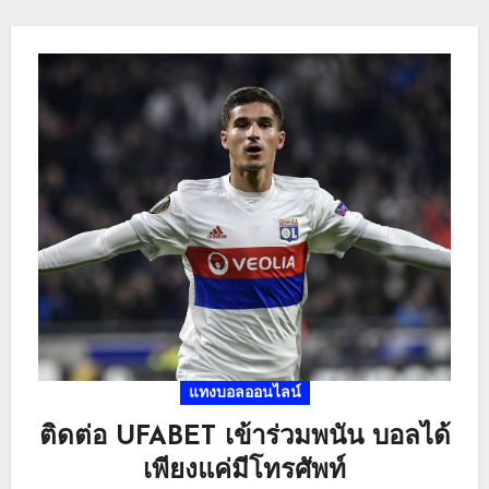
แทงบอลออนไลน์
ติดต่อ UFABET เข้าร่วมพนัน บอลได้
เพียงแค่มีโทรศัพท์