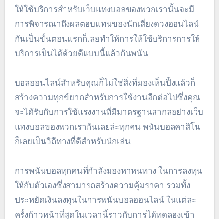
ให้ใช้บริการสำหรับเว็บแทงบอลของพวกเรานั้นจะมี
การพิจารณาถึงผลตอบแทนของนักเสี่ยงดวงออนไลน์
กันเป็นขั้นตอนแรกก็เลยทำให้การให้ใช้บริการการให้
บริการเป็นได้ด้วยดีแบบนี้แล้วกันพนัน
บอลออนไลน์สำหรับคุณก็ไม่ใช่สิ่งที่มองเห็นปิ้งแล้วก็
สร้างความทุกข์ยากสำหรับการใช้งานอีกต่อไปซึ่งคุณ
จะได้รับกับการใช้แรงงานที่มีมาตรฐานสากลอย่างเว็บ
แทงบอลของพวกเรากันเลยล่ะทุกคน พนันบอลคาสิโน
ก็เลยเป็นวิถีทางที่ดีสำหรับนักเล่น
การพนันบอลทุกคนที่กำลังมองหาหนทาง ในการลงทุน
ให้กับตัวเองซึ่งสามารถสร้างความคุ้มราคา รวมทั้ง
ประหยัดเงินลงทุนในการพนันบอลออนไลน์ ในแต่ละ
ครั้งก้าวหน้าที่สุดในเวลานี้ราวกับการได้ทดลองเข้า