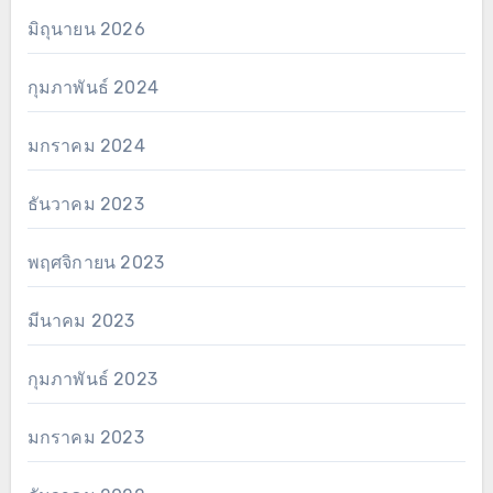
มิถุนายน 2026
กุมภาพันธ์ 2024
มกราคม 2024
ธันวาคม 2023
พฤศจิกายน 2023
มีนาคม 2023
กุมภาพันธ์ 2023
มกราคม 2023