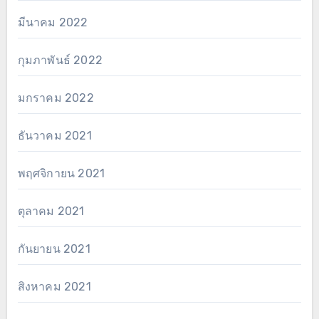
มีนาคม 2022
กุมภาพันธ์ 2022
มกราคม 2022
ธันวาคม 2021
พฤศจิกายน 2021
ตุลาคม 2021
กันยายน 2021
สิงหาคม 2021