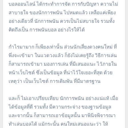
บอลออนไลน์ ได้กระทำการจัด การกับปัญหา ความไม่
สาบายใจ ของนักการพนัน ไปหมดแล้ว เหลือแค่เพียง
อย่างเดียวที่ นักการพนัน ควรเป็นไม่สบายใจ รวมทั้ง
คิดถึงเป็น การพนันบอล อย่างไรให้ได้
กำไรมามาก ก็เพียงเท่านั้น ส่วนนักเสี่ยงดวงคนใหม่ ที่
พึ่งจะเข้ามา ในแวดวงแล้ว ก็ยังไม่เคยรู้ถึง วิธีการเล่น
ก็สามารถเข้ามา มองการเล่น ที่มีเสนอแนะ ไว้ภายใน
หน้าเว็บไซต์ ซึ่งเป็นข้อมูล ที่น่าไว้ใจเยอะที่สุด ด้วย
เหตุว่า เป็นเว็บไซต์ การเดิมพัน ที่มีมาตรฐาน
และก็ ไม่เอาเปรียบเทียบ นักการพนัน อย่างแน่แท้ เมื่อ
ได้ข้อมูลที่ดี รวมทั้ง มีความกระจ่าง ของฐานข้อมูล
และจากนั้น ก็สามารถเอาข้อมูลนั้น มาพินิจพิจารณา
ทำเล่นบอลได้ แม้กระนั้น คนใหม่เสนอแนะว่า ให้