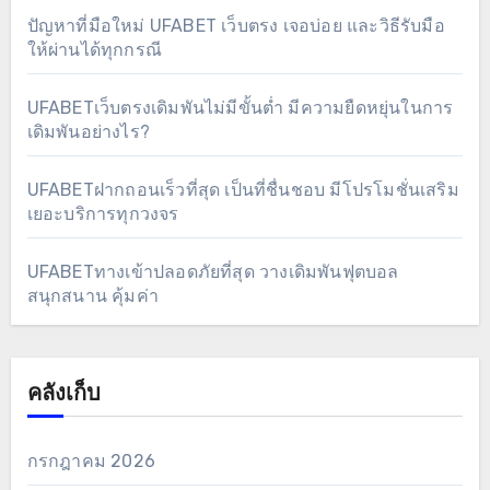
ปัญหาที่มือใหม่ UFABET เว็บตรง เจอบ่อย และวิธีรับมือ
ให้ผ่านได้ทุกกรณี
UFABETเว็บตรงเดิมพันไม่มีขั้นต่ำ มีความยืดหยุ่นในการ
เดิมพันอย่างไร?
UFABETฝากถอนเร็วที่สุด เป็นที่ชื่นชอบ มีโปรโมชั่นเสริม
เยอะบริการทุกวงจร
UFABETทางเข้าปลอดภัยที่สุด วางเดิมพันฟุตบอล
สนุกสนาน คุ้มค่า
คลังเก็บ
กรกฎาคม 2026