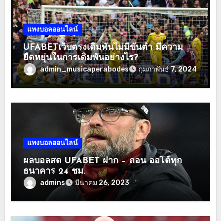
แทงบอลออนไลน์
UFABETเว็บตรงเดิมพันไม่มีขั้นต่ำ มีความ
ยืดหยุ่นในการเดิมพันอย่างไร?
admin_musicaperabodes
กุมภาพันธ์ 7, 2024
แทงบอลออนไลน์
ผลบอลสด UFABET ฝาก – ถอน ออโต้ทุก
ธนาคาร 24 ชม.
admins
มีนาคม 26, 2023