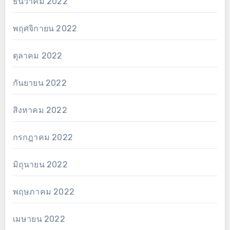
ธันวาคม 2022
พฤศจิกายน 2022
ตุลาคม 2022
กันยายน 2022
สิงหาคม 2022
กรกฎาคม 2022
มิถุนายน 2022
พฤษภาคม 2022
เมษายน 2022