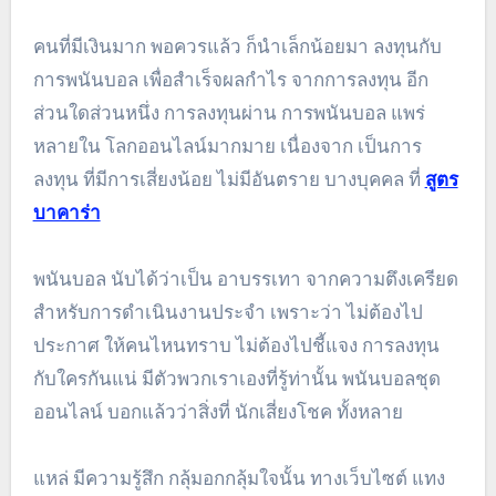
คนที่มีเงินมาก พอควรแล้ว ก็นำเล็กน้อยมา ลงทุนกับ
การพนันบอล เพื่อสำเร็จผลกำไร จากการลงทุน อีก
ส่วนใดส่วนหนึ่ง การลงทุนผ่าน การพนันบอล แพร่
หลายใน โลกออนไลน์มากมาย เนื่องจาก เป็นการ
ลงทุน ที่มีการเสี่ยงน้อย ไม่มีอันตราย บางบุคคล ที่
สูตร
บาคาร่า
พนันบอล นับได้ว่าเป็น อาบรรเทา จากความตึงเครียด
สำหรับการดำเนินงานประจำ เพราะว่า ไม่ต้องไป
ประกาศ ให้คนไหนทราบ ไม่ต้องไปชี้แจง การลงทุน
กับใครกันแน่ มีตัวพวกเราเองที่รู้ท่านั้น พนันบอลชุด
ออนไลน์ บอกแล้วว่าสิ่งที่ นักเสี่ยงโชค ทั้งหลาย
แหล่ มีความรู้สึก กลุ้มอกกลุ้มใจนั้น ทางเว็บไซต์ แทง