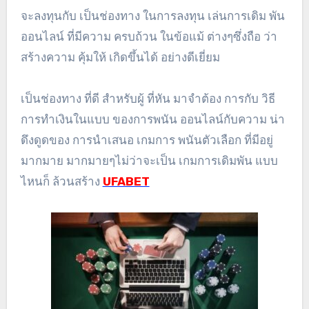
จะลงทุนกับ เป็นช่องทาง ในการลงทุน เล่นการเดิม พัน
ออนไลน์ ที่มีความ ครบถ้วน ในข้อแม้ ต่างๆซึ่งถือ ว่า
สร้างความ คุ้มให้ เกิดขึ้นได้ อย่างดีเยี่ยม
เป็นช่องทาง ที่ดี สำหรับผู้ ที่หัน มาจำต้อง การกับ วิธี
การทำเงินในแบบ ของการพนัน ออนไลน์กับความ น่า
ดึงดูดของ การนำเสนอ เกมการ พนันตัวเลือก ที่มีอยู่
มากมาย มากมายๆไม่ว่าจะเป็น เกมการเดิมพัน แบบ
ไหนก็ ล้วนสร้าง
UFABET