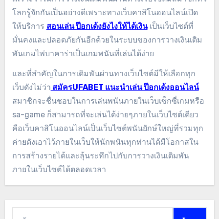
โลกรู้จักกันเป็นอย่างดีเพราะทางเว็บคาสิโนออนไลน์เปิด
ให้บริการ
สอนเล่น ป๊อกเด้งยังไงให้ได้เงิน
เป็นเว็บไซต์ที่
มั่นคงและปลอดภัยกันอีกด้วย
ในระบบของการวางเงินเดิม
พันเกมไพ่บาคาร่าเป็นเกมพนันที่เล่นได้ง่าย
และที่สำคัญในการเดิมพันผ่านทางเว็บไซต์มีให้เลือกทุก
เว็บดังไม่ว่า
สมัครUFABET แนะนำเล่น ป๊อกเด้งออนไลน์
สมาชิกจะชื่นชอบในการเล่นพนันภายในเว็บเซ็กซี่เกมหรือ
sa-game ก็สามารถที่จะเล่นได้ง่ายๆภายในเว็บไซต์เดียว
คือเว็บคาสิโนออนไลน์เป็นเว็บไซต์พนันยักษ์ใหญ่ที่รวมทุก
ค่ายดังเอาไว้ภายในเว็บให้นักพนันทุกท่านได้มีโอกาสใน
การสร้างรายได้และลุ้นระทึกไปกับการวางเงินเดิมพัน
ภายในเว็บไซต์ได้ตลอดเวลา
ค้นหา