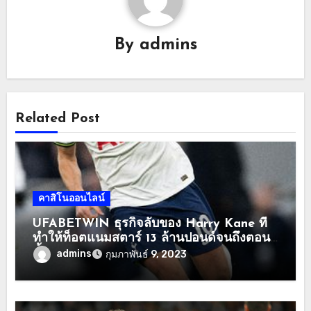
By
admins
Related Post
คาสิโนออนไลน์
UFABETWIN ธุรกิจลับของ Harry Kane ที่
ทำให้ท็อตแนมสตาร์ 13 ล้านปอนด์จนถึงตอน
นี้
admins
กุมภาพันธ์ 9, 2023