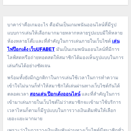
บาคาร่าคือเกมอะไร คือมันเป็นเกมพนันออนไลน์ที่มีรูป
แบบการเล่นให้เลือกมากมายหลากหลายรูปแบบมีให้หลาย
ห้องหลายโต๊ะและที่สำคัญในการเล่นภายในเว็บไซต์
เ
ล่น
ไฟป๊อกเด้ง เว็บUFABET
มันเป็นเกมพนันออนไลน์ที่มีการ
ไลฟ์สดหรือถ่ายทอดสดให้สมาชิกได้มองเห็นรูปแบบในการ
เล่นกันได้อย่างชัดเจน
พร้อมทั้งยังมีกฎกติกาในการเล่นใช้เวลาในการทำความ
เข้าใจไม่นานก็ทำให้สมาชิกได้เล่นผ่านทางเว็บไซต์กันได้
ตลอดเวลา
สอนเล่น ป๊อกเด้งออนไลน์
และที่สำคัญในการ
เข้ามาเล่นภายในเว็บไซต์ไม่ว่าสมาชิกจะเข้ามาใช้บริการ
เวลาไหนก็ตามก็มีรูปแบบในการวางเงินเดิมพันให้เลือก
เยอะแยะมากมาย
เพราะว่าในการวางเงินเดิมพันผ่านทางเว็บไซต์มีสมาชิกทั่ว