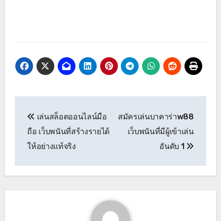
เมนู
เล่นสล็อตออนไลน์มือ
สมัครเล่นบาคาร่าw88
นำทาง
ถือ เว็บพนันที่สร้างรายได้
เว็บพนันที่มีผู้เข้าเล่น
เรื่อง
ให้อย่างแท้จริง
อันดับ 1