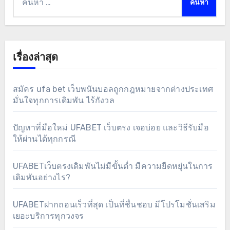
สำหรับ:
เรื่องล่าสุด
สมัคร ufa bet เว็บพนันบอลถูกกฎหมายจากต่างประเทศ
มั่นใจทุกการเดิมพัน ไร้กังวล
ปัญหาที่มือใหม่ UFABET เว็บตรง เจอบ่อย และวิธีรับมือ
ให้ผ่านได้ทุกกรณี
UFABETเว็บตรงเดิมพันไม่มีขั้นต่ำ มีความยืดหยุ่นในการ
เดิมพันอย่างไร?
UFABETฝากถอนเร็วที่สุด เป็นที่ชื่นชอบ มีโปรโมชั่นเสริม
เยอะบริการทุกวงจร