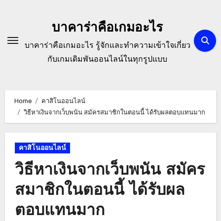
Skip
to
บาคาร่าคือเกมอะไร
content
บาคาร่าคือเกมอะไร รู้จักและทำความเข้าใจเกี่ยว
กับเกมเดิมพันออนไลน์ในทุกรูปแบบ
Home
คาสิโนออนไลน์
วิธีหาเงินจากเว็บพนัน สมัครสมาชิกในตอนนี้ ได้รับผลตอบแทนมาก
คาสิโนออนไลน์
วิธีหาเงินจากเว็บพนัน สมัคร
สมาชิกในตอนนี้ ได้รับผล
ตอบแทนมาก