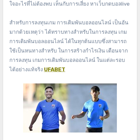
ใจอะไรที่ไม่ต้องพบ เห็นกับการเสี่ยง หาเว็บกดบอลlive
สำหรับการลงทุนเกม การเดิมพันบอลออนไลน์ เป็นอัน
มากด้วยเหตุว่า ได้ทราบทางสำหรับในการลงทุน เกม
การเดิมพันบอลออนไลน์ ได้ในทุกต้นแบบซึ่งสามารถ
ใช้เป็นหนทางสำหรับ ในการสร้างกำไรเงิน เดือนจาก
การลงทุน เกมการเดิมพันบอลออนไลน์ ในแต่ละรอบ
ได้อย่างแท้จริง
UFABET