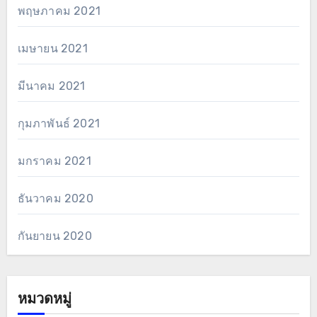
พฤษภาคม 2021
เมษายน 2021
มีนาคม 2021
กุมภาพันธ์ 2021
มกราคม 2021
ธันวาคม 2020
กันยายน 2020
หมวดหมู่