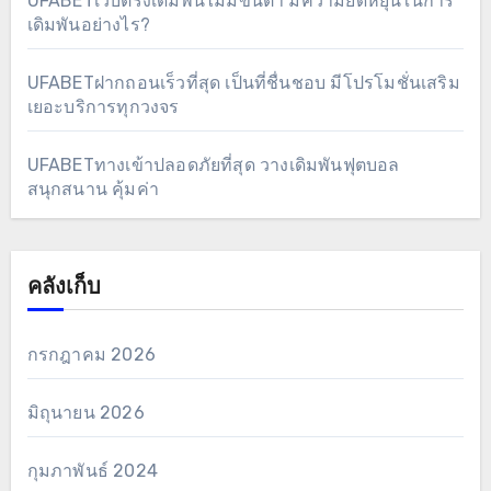
UFABETเว็บตรงเดิมพันไม่มีขั้นต่ำ มีความยืดหยุ่นในการ
เดิมพันอย่างไร?
UFABETฝากถอนเร็วที่สุด เป็นที่ชื่นชอบ มีโปรโมชั่นเสริม
เยอะบริการทุกวงจร
UFABETทางเข้าปลอดภัยที่สุด วางเดิมพันฟุตบอล
สนุกสนาน คุ้มค่า
คลังเก็บ
กรกฎาคม 2026
มิถุนายน 2026
กุมภาพันธ์ 2024