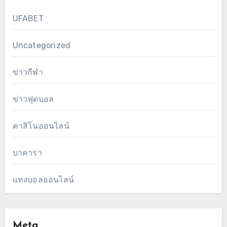
UFABET
Uncategorized
ข่าวกีฬา
ข่าวฟุตบอล
คาสิโนออนไลน์
บาคาร่า
แทงบอลออนไลน์
Meta