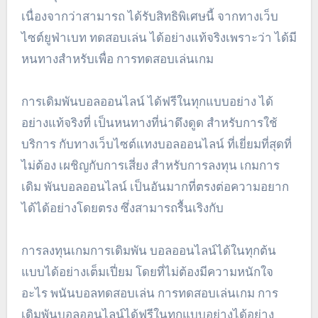
เนื่องจากว่าสามารถ ได้รับสิทธิพิเศษนี้ จากทางเว็บ
ไซต์ยูฟ่าเบท ทดสอบเล่น ได้อย่างแท้จริงเพราะว่า ได้มี
หนทางสำหรับเพื่อ การทดสอบเล่นเกม
การเดิมพันบอลออนไลน์ ได้ฟรีในทุกแบบอย่าง ได้
อย่างแท้จริงที่ เป็นหนทางที่น่าดึงดูด สำหรับการใช้
บริการ กับทางเว็บไซต์แทงบอลออนไลน์ ที่เยี่ยมที่สุดที่
ไม่ต้อง เผชิญกับการเสี่ยง สำหรับการลงทุน เกมการ
เดิม พันบอลออนไลน์ เป็นอันมากที่ตรงต่อความอยาก
ได้ได้อย่างโดยตรง ซึ่งสามารถรื้นเริงกับ
การลงทุนเกมการเดิมพัน บอลออนไลน์ได้ในทุกต้น
แบบได้อย่างเต็มเปี่ยม โดยที่ไม่ต้องมีความหนักใจ
อะไร พนันบอลทดสอบเล่น การทดสอบเล่นเกม การ
เดิมพันบอลออนไลน์ได้ฟรีในทุกแบบอย่างได้อย่าง