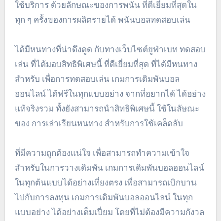
ใช้บริการ ด้วยลักษณะของการพนัน ที่ดีเยี่ยมที่สุดใน
ทุก ๆ ครั้งของการผลิตรายได้ พนันบอลทดสอบเล่น
ได้มีหนทางที่น่าดึงดูด กับทางเว็บไซต์ยูฟ่าเบท ทดสอบ
เล่น ที่ได้มอบสิทธิพิเศษนี้ ที่ดีเยี่ยมที่สุด ที่ได้มีหนทาง
สำหรับ เพื่อการทดสอบเล่น เกมการเดิมพันบอล
ออนไลน์ ได้ฟรีในทุกแบบอย่าง จากที่อยากได้ ได้อย่าง
แท้จริงรวม ทั้งยังสามารถนำสิทธิพิเศษนี้ ใช้ในลัษณะ
ของ การเล่าเรียนหนทาง สำหรับการใช้เคล็ดลับ
ที่มีความถูกต้องแน่ใจ เพื่อสามารถทำความเข้าใจ
สำหรับในการวางเดิมพัน เกมการเดิมพันบอลออนไลน์
ในทุกต้นแบบได้อย่างเที่ยงตรง เพื่อสามารถเบิกบาน
ไปกับการลงทุน เกมการเดิมพันบอลออนไลน์ ในทุก
แบบอย่าง ได้อย่างเต็มเปี่ยม โดยที่ไม่ต้องมีความกังวล