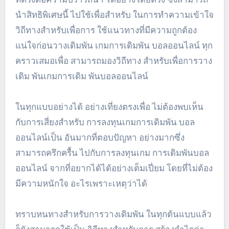
นำสิทธิพิเศษนี้ ไปใช้เพื่อสำหรับ ในการทำความเข้าใจ
วิถีทางสำหรับเพื่อการ ใช้แนวทางที่มีความถูกต้อง
แน่ใจก่อนวางเดิมพัน เกมการเดิมพัน บอลออนไลน์ ทุก
คราวเสมอเพื่อ สามารถมองวิถีทาง สำหรับเพื่อการวาง
เดิม พันเกมการเดิม พันบอลออนไลน์
ในทุกแบบอย่างได้ อย่างเที่ยงตรงเพื่อ ไม่ต้องพบเห็น
กับการเสี่ยงสำหรับ การลงทุนเกมการเดิมพัน บอล
ออนไลน์เป็น อันมากที่ตอบปัญหา อย่างมากซึ่ง
สามารถครึกครื้น ไปกับการลงทุนเกม การเดิมพันบอล
ออนไลน์ จากที่อยากได้ได้อย่างเต็มเปี่ยม โดยที่ไม่ต้อง
มีความหนักใจ อะไรเพราะเหตุว่าได้
ทราบหนทางสำหรับการวางเดิมพัน ในทุกต้นแบบแล้ว