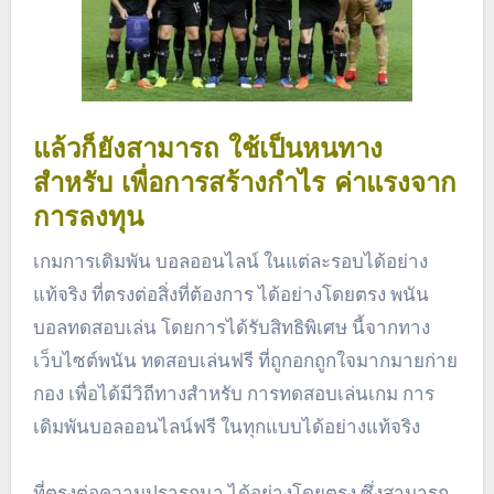
แล้วก็ยังสามารถ ใช้เป็นหนทาง
สำหรับ เพื่อการสร้างกำไร ค่าแรงจาก
การลงทุน
เกมการเดิมพัน บอลออนไลน์ ในแต่ละรอบได้อย่าง
แท้จริง ที่ตรงต่อสิ่งที่ต้องการ ได้อย่างโดยตรง พนัน
บอลทดสอบเล่น โดยการได้รับสิทธิพิเศษ นี้จากทาง
เว็บไซต์พนัน ทดสอบเล่นฟรี ที่ถูกอกถูกใจมากมายก่าย
กอง เพื่อได้มีวิถีทางสำหรับ การทดสอบเล่นเกม การ
เดิมพันบอลออนไลน์ฟรี ในทุกแบบได้อย่างแท้จริง
ที่ตรงต่อความปรารถนา ได้อย่างโดยตรง ซึ่งสามารถ