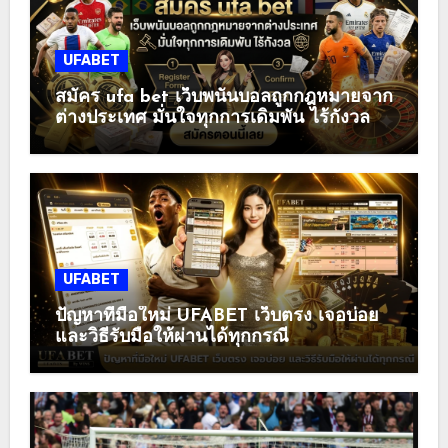
UFABET
สมัคร ufa bet เว็บพนันบอลถูกกฎหมายจาก
ต่างประเทศ มั่นใจทุกการเดิมพัน ไร้กังวล
UFABET
ปัญหาที่มือใหม่ UFABET เว็บตรง เจอบ่อย
และวิธีรับมือให้ผ่านได้ทุกกรณี