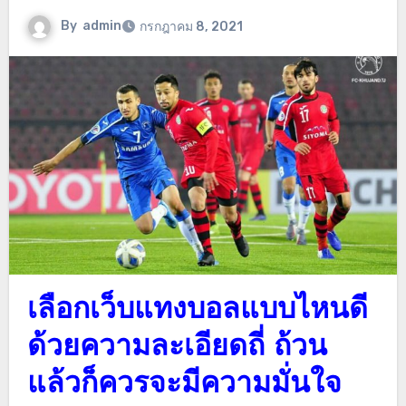
By
admin
กรกฎาคม 8, 2021
เลือกเว็บแทงบอลแบบไหนดี
ด้วยความละเอียดถี่ ถ้วน
แล้วก็ควรจะมีความมั่นใจ