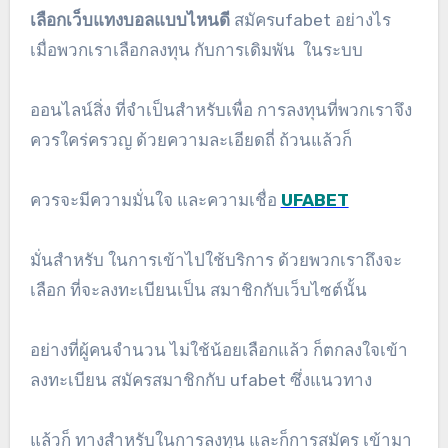
เลือกเว็บแทงบอลแบบไหนดี
สมัครufabet อย่างไร
เมื่อพวกเราเลือกลงทุน กับการเดิมพัน ในระบบ
ออนไลน์สิ่ง ที่จำเป็นสำหรับเพื่อ การลงทุนที่พวกเราจึง
ควรใคร่ครวญ ด้วยความละเอียดถี่ ถ้วนแล้วก็
ควรจะมีความมั่นใจ และความเชื่อ
UFABET
มั่นสำหรับ ในการเข้าไปใช้บริการ ด้วยพวกเราถึงจะ
เลือก ที่จะลงทะเบียนเป็น สมาชิกกับเว็บไซต์นั้น
อย่างที่ผู้คนจำนวน ไม่ใช้น้อยเลือกแล้ว ก็ตกลงใจเข้า
ลงทะเบียน สมัครสมาชิกกับ ufabet ซึ่งแนวทาง
แล้วก็ ทางสำหรับในการลงทุน และก็การสมัคร เข้ามา