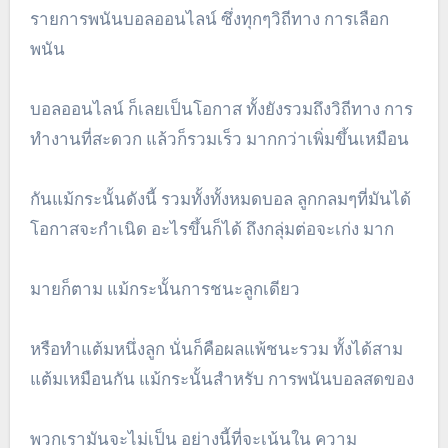
รายการพนันบอลออนไลน์ ซึ่งทุกๆวิถีทาง การเลือก
พนัน
บอลออนไลน์ ก็เลยเป็นโอกาส ทั้งยังรวมถึงวิถีทาง การ
ทำงานที่สะดวก แล้วก็รวมเร็ว มากกว่าเพิ่มขึ้นเหมือน
กันแม้กระนั้นดังนี้ รวมทั้งทั้งหมดบอล ลูกกลมๆที่มันได้
โอกาสจะกำเนิด อะไรขึ้นก็ได้ ถึงกลุ่มต่อจะเก่ง มาก
มายก็ตาม แม้กระนั้นการชนะลูกเดียว
หรือทำแต้มหนึ่งลูก นั่นก็คือผลแพ้ชนะรวม ทั้งได้สาม
แต้มเหมือนกัน แม้กระนั้นสำหรับ การพนันบอลสดของ
พวกเรามันจะไม่เป็น อย่างนี้ที่จะเน้นใน ความ