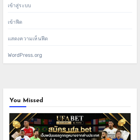
เข้าสู่ระบบ
เข้าฟีด
แสดงความเห็นฟีด
WordPress.org
You Missed