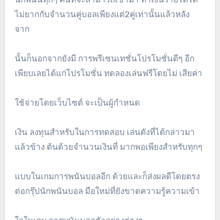
ไม่ยากกับจำนวนคู่บอลเพียงแต่2คู่เท่านั้นแล้วหลัง
จาก
นั้นก็นอกจากยังมี การพรีเซนเทชั่นโปรโมชั่นดีๆ อีก
เพียบเลยได้แก่โปรโมชั่น ทดลองเล่นฟรีโดยไม่ เสียค่า
ใช้จ่ายโดยเว็บไซต์ จะเป็นผู้กำหนด
เงิน ลงทุนสำหรับในการทดสอบ เล่นดังที่ได้กล่าวมา
แล้วข้าง ต้นด้วยจำนวนเงินที่ มากพอเพียงสำหรับทุกๆ
แบบในเกมการพนันบอลอีก ด้วยและก็ส่งผลดีโดยตรง
ต่อกรุ๊ปนักพนันบอล มือใหม่ที่ยังขาดความรู้ความเข้า