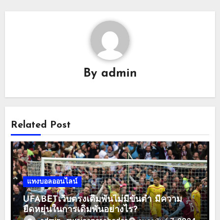
By
admin
Related Post
แทงบอลออนไลน์
UFABETเว็บตรงเดิมพันไม่มีขั้นต่ำ มีความ
ยืดหยุ่นในการเดิมพันอย่างไร?