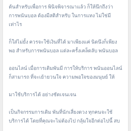
ต้นสำหรับเพื่อการ พินิจพิจารณาแล้ว ก็ให้นึกถึงว่า
การพนันบอล ต้องมีสติสำหรับ ในการแทง ไม่ใช่มี
เท่าไร
ก็ใส่ไม่ยั้ง ควรจะใช้เงินที่ได้ มาเพียงแค่ นิดนึงก็เพียง
พอ สำหรับการพนันบอล แต่ละครั้งเคล็ดลับ พนันบอล
ออนไลน์ เมื่อการเดิมพันมี การให้บริการ พนันออนไลน์
ก็สามารถ ที่จะเย้ายวนใจ ความพอใจของมนุษย์ ให้
มาใช้บริการได้ อย่างชัดเจนเจน
เป็นกิจกรรมการเดิม พันที่นักเสี่ยงดวง ทุกคนจะใช้
บริการได้ โดยที่คุณจะไม่ต้องไป กลุ้มใจอีกต่อไปนี้ สบ