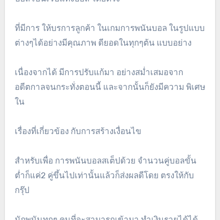
ที่มีการ ให้บรการลูกค้า ในเกมการพนันบอล ในรูปแบบ
ต่างๆได้อย่างมีคุณภาพ ดียอดในทุกๆต้น แบบอย่าง
เนื่องจากได้ มีการปรับแก้มา อย่างสม่ำเสมอจาก
อดีตกาลจนกระทั่งตอนนี้ และจากนั้นก็ยังมีความ พิเศษ
ใน
เรื่องที่เกี่ยวข้อง กับการสร้างเงื่อนไข
สำหรับเพื่อ การพนันบอลสเต็ปด้วย จำนวนคู่บอลขั้น
ต่ำก็แค่2 คู่ขึ้นไปเท่านั้นแล้วก็ส่งผลดีโดย ตรงให้กับ
กรุ๊ป
นักพนันทุกๆ คนที่จะสามารถเข้ามา ทำเงินรายได้ได้