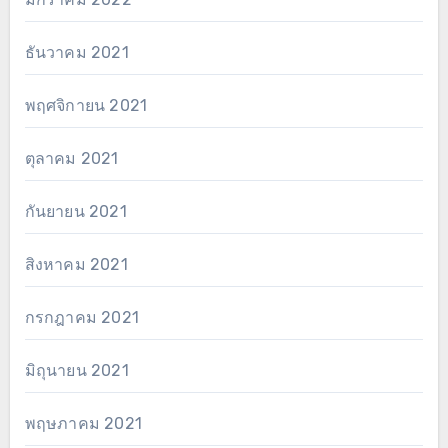
ธันวาคม 2021
พฤศจิกายน 2021
ตุลาคม 2021
กันยายน 2021
สิงหาคม 2021
กรกฎาคม 2021
มิถุนายน 2021
พฤษภาคม 2021