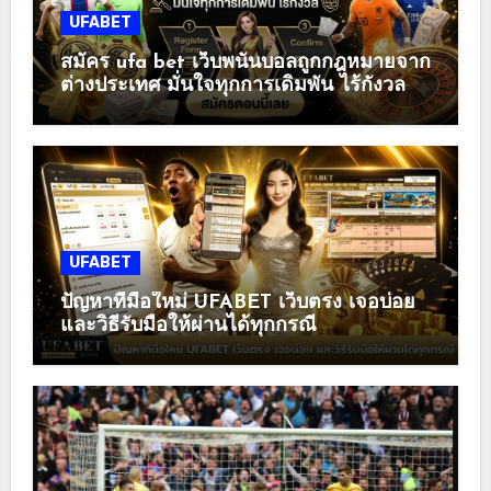
UFABET
สมัคร ufa bet เว็บพนันบอลถูกกฎหมายจาก
ต่างประเทศ มั่นใจทุกการเดิมพัน ไร้กังวล
UFABET
ปัญหาที่มือใหม่ UFABET เว็บตรง เจอบ่อย
และวิธีรับมือให้ผ่านได้ทุกกรณี