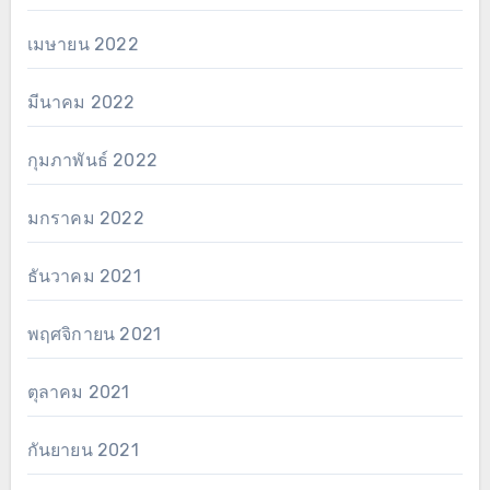
เมษายน 2022
มีนาคม 2022
กุมภาพันธ์ 2022
มกราคม 2022
ธันวาคม 2021
พฤศจิกายน 2021
ตุลาคม 2021
กันยายน 2021