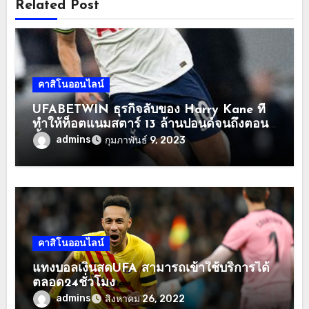
Related Post
คาสิโนออนไลน์
UFABETWIN ธุรกิจลับของ Harry Kane ที่
ทำให้ท็อตแนมสตาร์ 13 ล้านปอนด์จนถึงตอน
นี้
admins
กุมภาพันธ์ 9, 2023
คาสิโนออนไลน์
แทงบอลเงินสดUFA สามารถเข้าใช้บริการได้
ตลอด24ชั่วโมง
admins
สิงหาคม 26, 2022