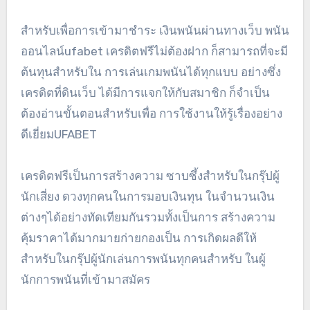
สำหรับเพื่อการเข้ามาชำระ เงินพนันผ่านทางเว็บ พนัน
ออนไลน์ufabet เครดิตฟรีไม่ต้องฝาก ก็สามารถที่จะมี
ต้นทุนสำหรับใน การเล่นเกมพนันได้ทุกแบบ อย่างซึ่ง
เครดิตที่ดินเว็บ ได้มีการแจกให้กับสมาชิก ก็จำเป็น
ต้องอ่านขั้นตอนสำหรับเพื่อ การใช้งานให้รู้เรื่องอย่าง
ดีเยี่ยมUFABET
เครดิตฟรีเป็นการสร้างความ ซาบซึ้งสำหรับในกรุ๊ปผู้
นักเสี่ยง ดวงทุกคนในการมอบเงินทุน ในจำนวนเงิน
ต่างๆได้อย่างทัดเทียมกันรวมทั้งเป็นการ สร้างความ
คุ้มราคาได้มากมายก่ายกองเป็น การเกิดผลดีให้
สำหรับในกรุ๊ปผู้นักเล่นการพนันทุกคนสำหรับ ในผู้
นักการพนันที่เข้ามาสมัคร