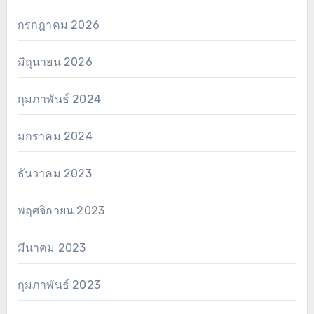
กรกฎาคม 2026
มิถุนายน 2026
กุมภาพันธ์ 2024
มกราคม 2024
ธันวาคม 2023
พฤศจิกายน 2023
มีนาคม 2023
กุมภาพันธ์ 2023