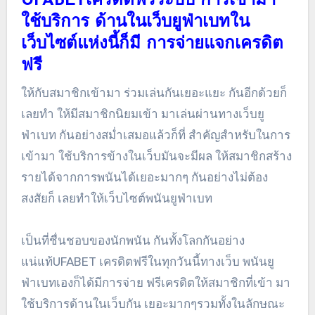
UFABETเครดิตฟรีระบบ การเข้ามา
ใช้บริการ ด้านในเว็บยูฟ่าเบทใน
เว็บไซต์แห่งนี้ก็มี การจ่ายแจกเครดิต
ฟรี
ให้กับสมาชิกเข้ามา ร่วมเล่นกันเยอะแยะ กันอีกด้วยก็
เลยทำ ให้มีสมาชิกนิยมเข้า มาเล่นผ่านทางเว็บยู
ฟ่าเบท กันอย่างสม่ำเสมอแล้วก็ที่ สำคัญสำหรับในการ
เข้ามา ใช้บริการข้างในเว็บมันจะมีผล ให้สมาชิกสร้าง
รายได้จากการพนันได้เยอะมากๆ กันอย่างไม่ต้อง
สงสัยก็ เลยทำให้เว็บไซต์พนันยูฟ่าเบท
เป็นที่ชื่นชอบของนักพนัน กันทั้งโลกกันอย่าง
แน่แท้UFABET เครดิตฟรีในทุกวันนี้ทางเว็บ พนันยู
ฟ่าเบทเองก็ได้มีการจ่าย ฟรีเครดิตให้สมาชิกที่เข้า มา
ใช้บริการด้านในเว็บกัน เยอะมากๆรวมทั้งในลักษณะ