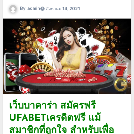
By
admin
สิงหาคม 14, 2021
เว็บบาคาร่า สมัครฟรี
UFABETเครดิตฟรี แม้
สมาชิกที่ถูกใจ สำหรับเพื่อ