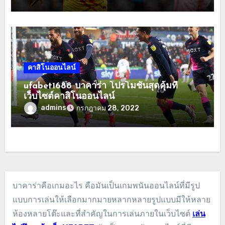
คาสิโนออนไลน์
ufabet1688 บาคาร่า โปรโมชั่นสุดคุ้มที่
เว็บไซต์คาสิโนออนไลน์
admins
กรกฎาคม 28, 2022
บาคาร่าคือเกมอะไร คือมันเป็นเกมพนันออนไลน์ที่มีรูป
แบบการเล่นให้เลือกมากมายหลากหลายรูปแบบมีให้หลาย
ห้องหลายโต๊ะและที่สำคัญในการเล่นภายในเว็บไซต์
เ
ล่น