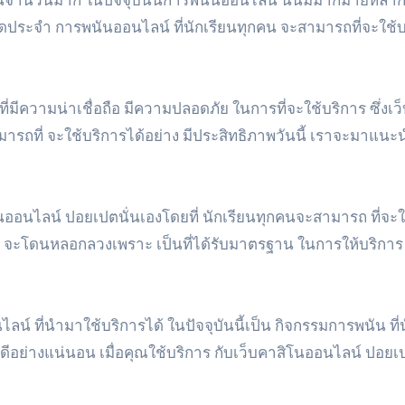
ดประจำ การพนันออนไลน์ ที่นักเรียนทุกคน จะสามารถที่จะใช้บ
มีความน่าเชื่อถือ มีความปลอดภัย ในการที่จะใช้บริการ ซึ่งเว
ามารถที่ จะใช้บริการได้อย่าง มีประสิทธิภาพวันนี้ เราจะมาแนะน
สิโนออนไลน์ ปอยเปตนั่นเองโดยที่ นักเรียนทุกคนจะสามารถ ที่จะ
ว่า จะโดนหลอกลวงเพราะ เป็นที่ได้รับมาตรฐาน ในการให้บริการ
ลน์ ที่นำมาใช้บริการได้ ในปัจจุบันนี้เป็น กิจกรรมการพนัน ที่
ย่างแน่นอน เมื่อคุณใช้บริการ กับเว็บคาสิโนออนไลน์ ปอยเปต