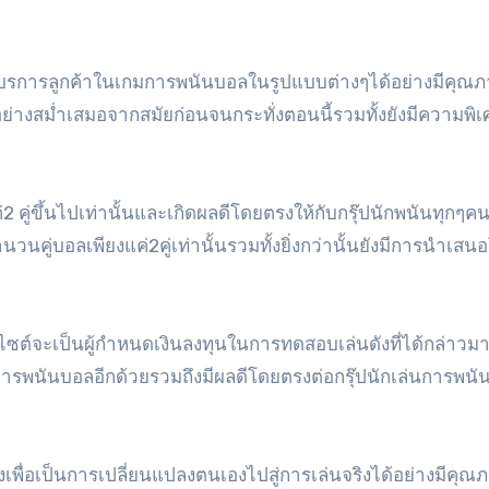
ห้บรการลูกค้าในเกมการพนันบอลในรูปแบบต่างๆได้อย่างมีคุณ
ย่างสม่ำเสมอจากสมัยก่อนจนกระทั่งตอนนี้รวมทั้งยังมีความพิ
ู่ขึ้นไปเท่านั้นและเกิดผลดีโดยตรงให้กับกรุ๊ปนักพนันทุกๆคน
นคู่บอลเพียงแค่2คู่เท่านั้นรวมทั้งยิ่งกว่านั้นยังมีการนำเส
ไซต์จะเป็นผู้กำหนดเงินลงทุนในการทดสอบเล่นดังที่ได้กล่าวม
รพนันบอลอีกด้วยรวมถึงมีผลดีโดยตรงต่อกรุ๊ปนักเล่นการพนั
เพื่อเป็นการเปลี่ยนแปลงตนเองไปสู่การเล่นจริงได้อย่างมีคุ