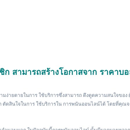
สมาชิก สามารถสร้างโอกาสจาก ราคาบอ
ามง่ายดายในการ ใช้บริการซึ่งสามารถ ดึงดูดความสนใจของ ผู
 ตัดสินใจในการ ใช้บริการใน การพนันออนไลน์ได้ โดยที่คุณจะ
นจำนวนมาก ในปัจจุบันนี้การพนันออนไลน์ นั้นมีมากมายหลา