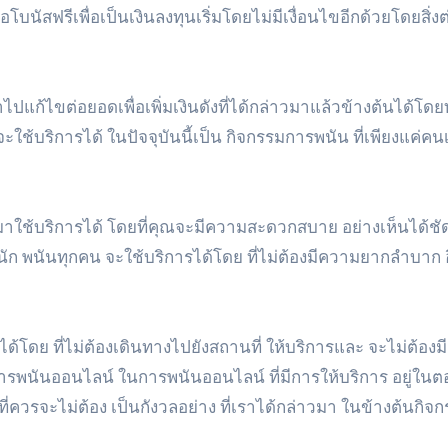
โบนัสฟรีเพื่อเป็นเงินลงทุนเริ่มโดยไม่มีเงื่อนไขอีกด้วยโดยสิ่งต
แก้ไขต่อยอดเพื่อเพิ่มเงินดังที่ได้กล่าวมาแล้วข้างต้นได้โดยท
ใช้บริการได้ ในปัจจุบันนี้เป็น กิจกรรมการพนัน ที่เพียงแค่คนเข
นำมาใช้บริการได้ โดยที่คุณจะมีความสะดวกสบาย อย่างเห็นได้ช
ัก พนันทุกคน จะใช้บริการได้โดย ที่ไม่ต้องมีความยากลำบาก 
โดย ที่ไม่ต้องเดินทางไปยังสถานที่ ให้บริการและ จะไม่ต้อง
การพนันออนไลน์
ในการพนันออนไลน์ ที่มีการให้บริการ อยู่ในตอ
่ควรจะไม่ต้อง เป็นกังวลอย่าง ที่เราได้กล่าวมา ในข้างต้นกิจ