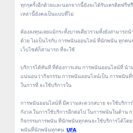
ทุกๆครั้งอีกด้วยและนอกจากนี้ยังจะได้รับเครดิตฟรีหรือ
เหล่านี้ยังคงเป็นแบบที่ไม่
ต้องลงทุนเลยแม้กระทั้งบาทเดียวรวมทั้งยังสามารถนำไป
ด้วย
ไม่เป็นไรกับ การพนันออนไลน์ ที่นักพนัน ทุกคนจะ
เว็บไซต์ก็สามารถ ที่จะใช้
บริการได้ทันที ที่ต้องการเล่น การพนันออนไลน์ที่ 
แน่นอนว่ากิจกรรม การพนันออนไลน์เป็น การพนันที่น
ในการที่ จะใช้บริการใน
การพนันออนไลน์ที่ มีความสะดวกสบาย จะใช้บริการได้
กังวล ในการใช้บริการอีกต่อไป ในการพนันในด้าน 
กิจกรรมการพนัน ที่นักพนันทุกคนจะใช้บริการได้โดยที
พนันที่นักพนันทุกคน
UFA