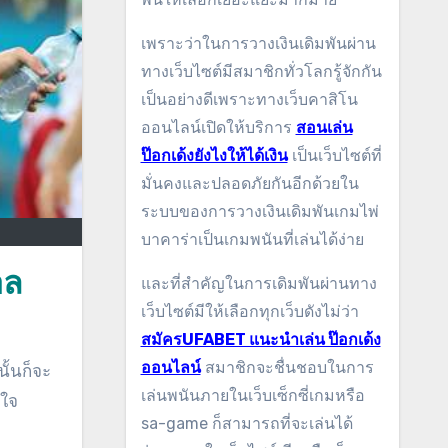
เพราะว่าในการวางเงินเดิมพันผ่าน
ทางเว็บไซต์มีสมาชิกทั่วโลกรู้จักกัน
เป็นอย่างดีเพราะทางเว็บคาสิโน
ออนไลน์เปิดให้บริการ
สอนเล่น
ป๊อกเด้งยังไงให้ได้เงิน
เป็นเว็บไซต์ที่
มั่นคงและปลอดภัยกันอีกด้วย
ใน
ระบบของการวางเงินเดิมพันเกมไพ่
บาคาร่าเป็นเกมพนันที่เล่นได้ง่าย
อล
และที่สำคัญในการเดิมพันผ่านทาง
เว็บไซต์มีให้เลือกทุกเว็บดังไม่ว่า
สมัครUFABET แนะนำเล่น ป๊อกเด้ง
ออนไลน์
สมาชิกจะชื่นชอบในการ
ั้นก็จะ
เล่นพนันภายในเว็บเซ็กซี่เกมหรือ
นใจ
sa-game ก็สามารถที่จะเล่นได้