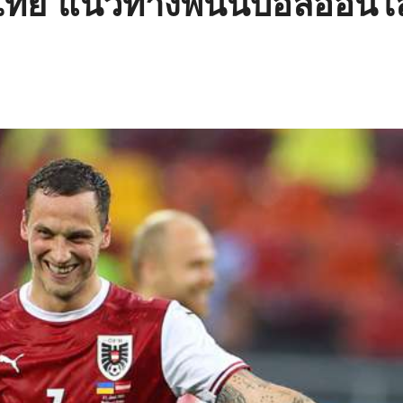
ดในไทย แนวทางพนันบอลออนไ