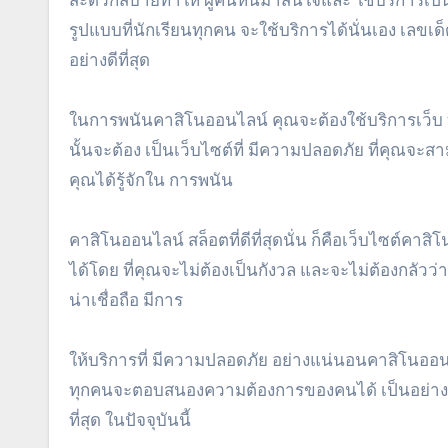
รูปแบบที่นักเรียนทุกคน จะใช้บริการได้นั่นเอง
เลขเด็
อย่างดีที่สุด
ในการพนันคาสิโนออนไลน์ คุณจะต้องใช้บริการเว็บ ที่
นั้นจะต้อง เป็นเว็บไซต์ที่ มีความปลอดภัย ที่คุณจะส
คุณได้รู้จักใน การพนัน
คาสิโนออนไลน์ สล็อตที่ดีที่สุดนั่น ก็คือเว็บไซต์คา
ได้โดย ที่คุณจะไม่ต้องเป็นกังวล และจะไม่ต้องกลัว
น่าเชื่อถือ มีการ
ให้บริการที่ มีความปลอดภัย อย่างแน่นอน
คาสิโนออนไ
ทุกคนจะตอบสนองความต้องการของคนได้ เป็นอย่างดีอ
ที่สุด ในปัจจุบันนี้