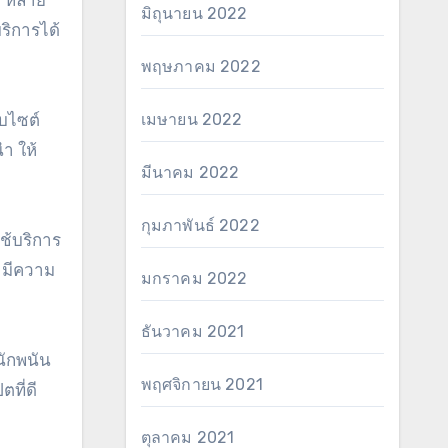
มิถุนายน 2022
ริการได้
พฤษภาคม 2022
็บไซต์
เมษายน 2022
ำ ให้
มีนาคม 2022
กุมภาพันธ์ 2022
ใช้บริการ
 มีความ
มกราคม 2022
ธันวาคม 2021
นักพนัน
พฤศจิกายน 2021
ที่ดี
ตุลาคม 2021