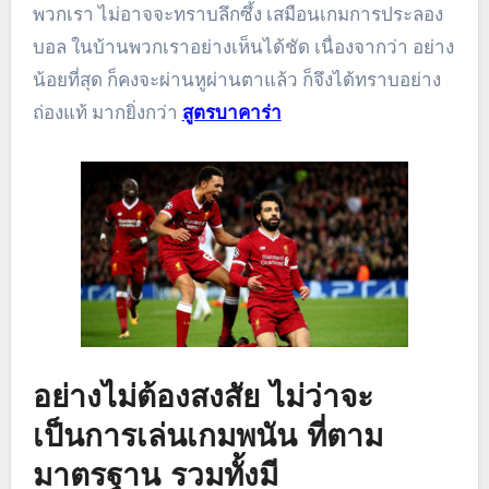
พวกเรา ไม่อาจจะทราบลึกซึ้ง เสมือนเกมการประลอง
บอล ในบ้านพวกเราอย่างเห็นได้ชัด เนื่องจากว่า อย่าง
น้อยที่สุด ก็คงจะผ่านหูผ่านตาแล้ว ก็จึงได้ทราบอย่าง
ถ่องแท้ มากยิ่งกว่า
สูตรบาคาร่า
อย่างไม่ต้องสงสัย ไม่ว่าจะ
เป็นการเล่นเกมพนัน ที่ตาม
มาตรฐาน รวมทั้งมี