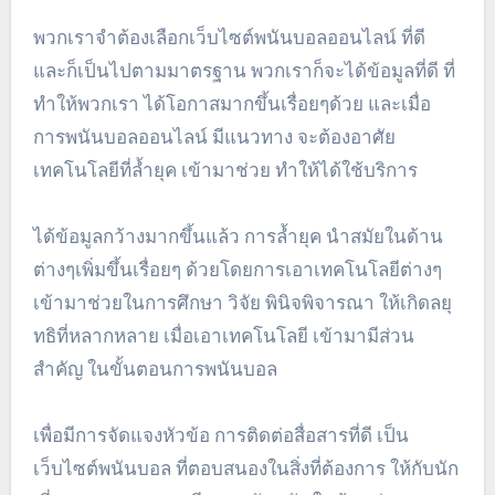
พวกเราจำต้องเลือกเว็บไซต์พนันบอลออนไลน์ ที่ดี
และก็เป็นไปตามมาตรฐาน พวกเราก็จะได้ข้อมูลที่ดี ที่
ทำให้พวกเรา ได้โอกาสมากขึ้นเรื่อยๆด้วย และเมื่อ
การพนันบอลออนไลน์ มีแนวทาง จะต้องอาศัย
เทคโนโลยีที่ล้ำยุค เข้ามาช่วย ทำให้ได้ใช้บริการ
ได้ข้อมูลกว้างมากขึ้นแล้ว การล้ำยุค นำสมัยในด้าน
ต่างๆเพิ่มขึ้นเรื่อยๆ ด้วยโดยการเอาเทคโนโลยีต่างๆ
เข้ามาช่วยในการศึกษา วิจัย พินิจพิจารณา ให้เกิดลยุ
ทธิที่หลากหลาย เมื่อเอาเทคโนโลยี เข้ามามีส่วน
สำคัญ ในขั้นตอนการพนันบอล
เพื่อมีการจัดแจงหัวข้อ การติดต่อสื่อสารที่ดี เป็น
เว็บไซต์พนันบอล ที่ตอบสนองในสิ่งที่ต้องการ ให้กับนัก