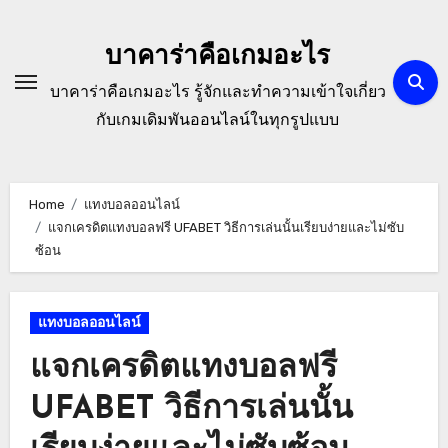
Skip
to
บาคาร่าคือเกมอะไร
content
บาคาร่าคือเกมอะไร รู้จักและทำความเข้าใจเกี่ยว
กับเกมเดิมพันออนไลน์ในทุกรูปแบบ
Home
แทงบอลออนไลน์
แจกเครดิตแทงบอลฟรี UFABET วิธีการเล่นนั้นเรียบง่ายและไม่ซับ
ซ้อน
แทงบอลออนไลน์
แจกเครดิตแทงบอลฟรี
UFABET วิธีการเล่นนั้น