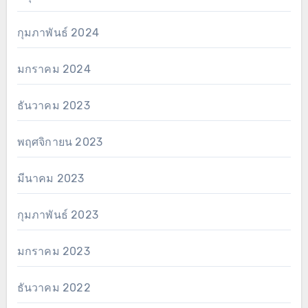
กุมภาพันธ์ 2024
มกราคม 2024
ธันวาคม 2023
พฤศจิกายน 2023
มีนาคม 2023
กุมภาพันธ์ 2023
มกราคม 2023
ธันวาคม 2022