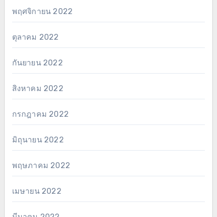
พฤศจิกายน 2022
ตุลาคม 2022
กันยายน 2022
สิงหาคม 2022
กรกฎาคม 2022
มิถุนายน 2022
พฤษภาคม 2022
เมษายน 2022
มีนาคม 2022