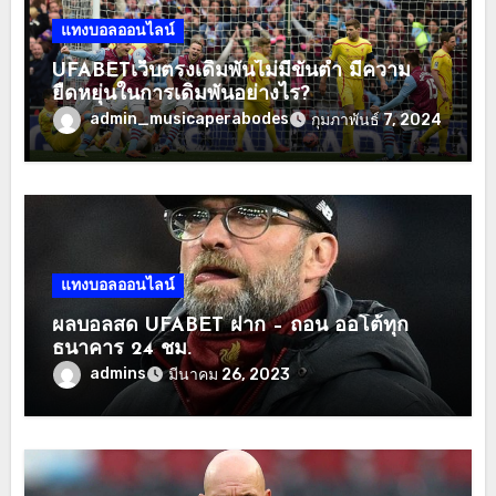
แทงบอลออนไลน์
UFABETเว็บตรงเดิมพันไม่มีขั้นต่ำ มีความ
ยืดหยุ่นในการเดิมพันอย่างไร?
admin_musicaperabodes
กุมภาพันธ์ 7, 2024
แทงบอลออนไลน์
ผลบอลสด UFABET ฝาก – ถอน ออโต้ทุก
ธนาคาร 24 ชม.
admins
มีนาคม 26, 2023