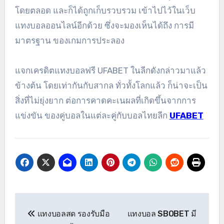
โดยตลอด และก็ได้ถูกเก็บรวบรวม เข้าไปไว้ในเว็บ
แทงบอลออนไลน์อีกด้วย ซึ่งจะมองเห็นได้ถึง การมี
มาตรฐาน ของเกมการประลอง
แจกเครดิตแทงบอลฟรี UFABET ในลีกดังกล่าวมาแล้ว
ข้างต้น โดยเท่ากันกับสากล ทั่วทั้งโลกแล้ว ก็น่าจะเป็น
สิ่งที่ไม่ยุ่งยาก ต่อการคาดคะเนผลที่เกิดขึ้นจากการ
แข่งขัน ของคู่บอลในแต่ละคู่กับบอลไทยลีก
UFABET
เมนู
แทงบอลสด รองรับมือ
แทงบอล SBOBET มี
นำทาง