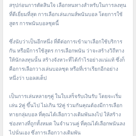
สรุปก่อนการตัดสินใจ เลือกหนทางสำหรับในการลงทุน
ที่ดีเยี่ยมที่สุด การเลือกเล่นเกมส์พนันบอล โดยการใช้
สูตร การพนันบอลชุดนี้
ซึ่งนับว่าเป็นอีกหนึ่ง ที่ดีต่อการเข้ามาเลือกใช้บริการ
กัน หรือมีการใช้สูตร การเลือกพนัน ว่าจะสร้างวิถีทาง
ให้นักลงทุนนั้น สร้างจังหวะที่ได้กำไรอย่างแน่แท้ ซึ่งก็
คือการเลือกวางเล่นบอลชุด หรือที่เราเรียกอีกอย่าง
หนึ่งว่า บอลสเต็ป
เป็นการเล่นหลายๆคู่ ในใบเสร็จรับเงินรับ โดยจะเริ่ม
เล่น 2คู่ ขึ้นไป ไม่เกิน 12คู่ ร่วมกันคุณต้องมีการเลือก
ทายกลุ่มบอล ที่คุณได้เลือกวางเดิมพันลงไป ให้สร้าง
ช่องทางที่ถูกทั้งหมด ในจำนวนคู่ ที่คุณได้เลือกพนันลง
ไปนั่นเอง ซึ่งการเลือกวางเดิมพัน