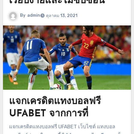
เรียบง่ายและไม่ซับซ้อน
By
admin
ตุลาคม 13, 2021
แจกเครดิตแทงบอลฟรี
UFABET จากการที่
แจกเครดิตแทงบอลฟรี UFABET เว็บไซต์
แทงบอล