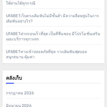
ให้ผ่านได้ทุกกรณี
UFABETเว็บตรงเดิมพันไม่มีขั้นต่ำ มีความยืดหยุ่นในการ
เดิมพันอย่างไร?
UFABETฝากถอนเร็วที่สุด เป็นที่ชื่นชอบ มีโปรโมชั่นเสริม
เยอะบริการทุกวงจร
UFABETทางเข้าปลอดภัยที่สุด วางเดิมพันฟุตบอล
สนุกสนาน คุ้มค่า
คลังเก็บ
กรกฎาคม 2026
มิถุนายน 2026