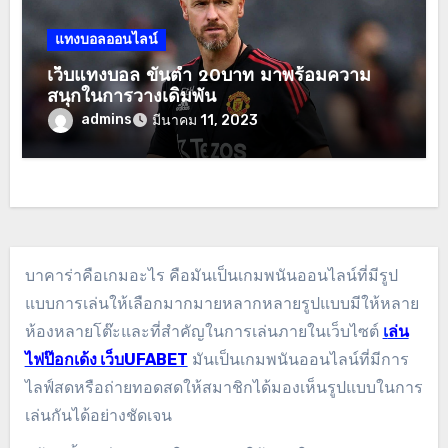
แทงบอลออนไลน์
เว็บแทงบอล ขั้นต่ำ 20บาท มาพร้อมความ
สนุกในการวางเดิมพัน
admins
มีนาคม 11, 2023
บาคาร่าคือเกมอะไร คือมันเป็นเกมพนันออนไลน์ที่มีรูป
แบบการเล่นให้เลือกมากมายหลากหลายรูปแบบมีให้หลาย
ห้องหลายโต๊ะและที่สำคัญในการเล่นภายในเว็บไซต์
เ
ล่น
ไฟป๊อกเด้ง เว็บUFABET
มันเป็นเกมพนันออนไลน์ที่มีการ
ไลฟ์สดหรือถ่ายทอดสดให้สมาชิกได้มองเห็นรูปแบบในการ
เล่นกันได้อย่างชัดเจน