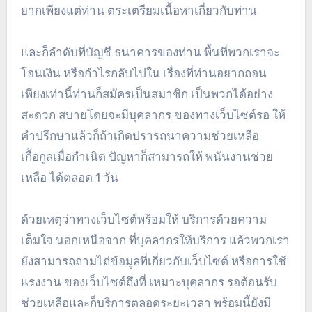
ยากเพียงแต่ท่าน ตระเตรียมเนื้อหาเกี่ยวกับท่าน
และก็ลำดับที่บัญชี ธนาคารของท่าน พื้นที่พวกเราจะ
โอนเงิน หรือกำไรกลับไปใน เรื่องที่ท่านอยากถอน
เพียงเท่านี้ท่านก็สมัครเป็นสมาชิก เป็นพวกได้อย่าง
สะดวก สบายโดยจะมีบุคลากร ของทางเว็บไซต์รอ ให้
คำปรึกษาแล้วก็ถ้าเกิดปรารถนาความช่วยเหลือ
เกื้อกูลเมื่อกำเนิด ปัญหาก็สามารถให้ พนันงานช่วย
เหลือ ได้ตลอด 1 วัน
ด้วยเหตุว่าทางเว็บไซต์พร้อมให้ บริการด้วยความ
เต็มใจ นอกเหนือจาก ที่บุคลากรให้บริการ แล้วพวกเรา
ยังสามารถถามไถ่ข้อมูลที่เกี่ยวกับเว็บไซต์ หรือการใช้
แรงงาน ของเว็บไซต์ถึงที่ เหมาะบุคลากร รอต้อนรับ
ช่วยเหลือและก็บริการตลอดระยะเวลา พร้อมนี้ยังมี