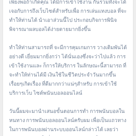
เพียงพอถ้าเกิดคุณ ได้มีการเข้าใช้งาน กันรวมทั้งจะได้
เจอกับการถึงเว็บไซต์สำหรับเพื่อ การเล่นแทงบอล ที่จะ
ทำให้ท่านได้ นำเอาส่วนนี้ไป ประกอบกิจการพินิจ
พิจารณาผลบอลได้ง่ายดายมากยิ่งขึ้น
ทำให้ท่านสามารถที่ จะมีการคุมเกมการ วางเดิมพันได้
อย่างดี เยี่ยมมากยิ่งกว่า ได้นั่นเองซึ่งจะว่าไปแล้ว การ
เข้าใช้งานและ ก็การให้บริการ ในลักษณะนี้สามารถ ที่
จะทำให้ท่านได้มี เงินใช้ในชีวิตประจำวันมากขึ้น
เรื่อยๆเกิดเรื่อง ที่ดีมากกว่าแน่ๆสำหรับ การเข้าใช้
บริการเว็บ ไซต์พนันบอลออนไลน์
วันนี้ผมจะมานำเสนอขั้นตอนการทำ การพนันบอลใน
หนทาง การพนันบอลออนไลน์ครับผม เพื่อเป็นแถวทาง
ในการพนันบอลผ่านระบบออนไลน์กล่าวได้ เลยว่า