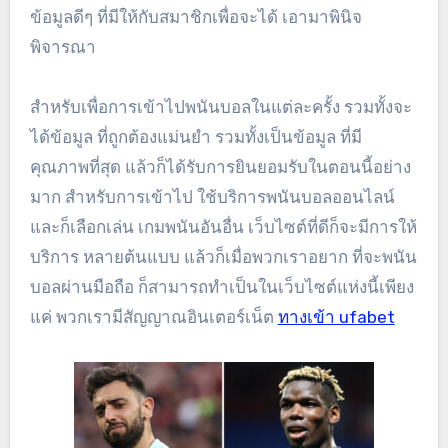
ข้อมูลดีๆ ที่มีให้กับสมาชิกเพื่อจะได้ เอามาพินิจ
พิจารณา
สำหรับเพื่อการเข้าไปพนันบอลในแต่ละครั้ง รวมทั้งจะ
ได้ข้อมูล ที่ถูกต้องแม่นยำ รวมทั้งเป็นข้อมูล ที่มี
คุณภาพที่สุด แล้วก็ได้รับการยินยอมรับในตอนนี้อย่าง
มาก สำหรับการเข้าไป ใช้บริการพนันบอลออนไลน์
และก็เลือกเล่น เกมพนันอันอื่น เว็บไซต์ที่ดีก็จะมีการให้
บริการ หลายต้นแบบ แล้วก็เมื่อพวกเราอยาก ที่จะพนัน
บอลผ่านมือถือ ก็สามารถทำเป็นในเว็บไซต์แห่งนี้เพียง
แค่ พวกเรามีสัญญาณอินเตอร์เน็ต
ทางเข้า ufabet