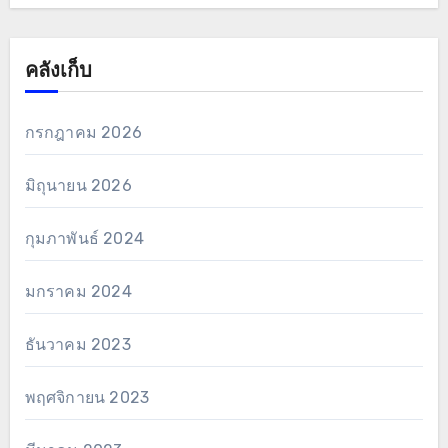
คลังเก็บ
กรกฎาคม 2026
มิถุนายน 2026
กุมภาพันธ์ 2024
มกราคม 2024
ธันวาคม 2023
พฤศจิกายน 2023