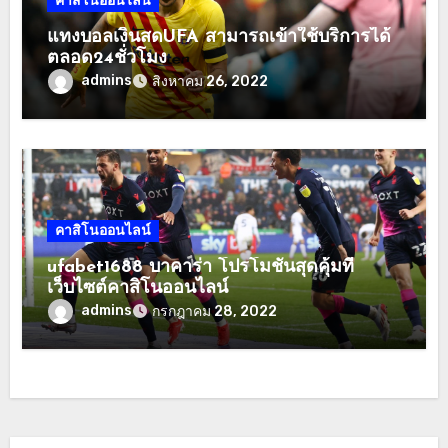
คาสิโนออนไลน์
แทงบอลเงินสดUFA สามารถเข้าใช้บริการได้
ตลอด24ชั่วโมง
admins
สิงหาคม 26, 2022
คาสิโนออนไลน์
ufabet1688 บาคาร่า โปรโมชั่นสุดคุ้มที่
เว็บไซต์คาสิโนออนไลน์
admins
กรกฎาคม 28, 2022