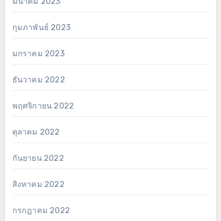
มีนาคม 2023
กุมภาพันธ์ 2023
มกราคม 2023
ธันวาคม 2022
พฤศจิกายน 2022
ตุลาคม 2022
กันยายน 2022
สิงหาคม 2022
กรกฎาคม 2022