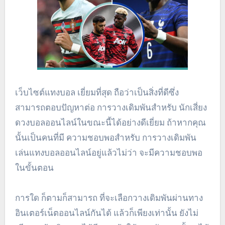
เว็บไซต์แทงบอล เยี่ยมที่สุด ถือว่าเป็นสิ่งที่ดีซึ่ง
สามารถตอบปัญหาต่อ การวางเดิมพันสำหรับ นักเสี่ยง
ดวงบอลออนไลน์ในขณะนี้ได้อย่างดีเยี่ยม ถ้าหากคุณ
นั้นเป็นคนที่มี ความชอบพอสำหรับ การวางเดิมพัน
เล่นแทงบอลออนไลน์อยู่แล้วไม่ว่า จะมีความชอบพอ
ในขั้นตอน
การใด ก็ตามก็สามารถ ที่จะเลือกวางเดิมพันผ่านทาง
อินเตอร์เน็ตออนไลน์กันได้ แล้วก็เพียงเท่านั้น ยังไม่