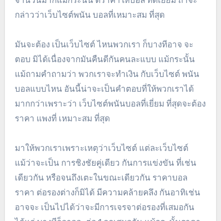
กล่าวว่าเว็บไซต์พนัน บอลที่เหมาะสม ที่สุด
มันจะต้อง เป็นเว็บไซต์ ไหนพวกเรา ก็บางทีอาจ จะ
ตอบ มิได้เนื่องจากมันคืนดีกันคนละแบบ แม้กระนั้น
แม้ถามคำถามว่า พวกเราจะทำเงิน กับเว็บไซต์ พนัน
บอลแบบไหน อันนี้น่าจะเป็นคำตอบที่ให้พวกเราได้
มากกว่าเพราะว่า เว็บไซต์พนันบอลที่เยี่ยม ที่สุดจะต้อง
ราคา แพงที่ เหมาะสม ที่สุด
มาให้พวกเราเพราะเหตุว่าเว็บไซต์ แต่ละเว็บไซต์
แม้ว่าจะเป็น การชิงชัยคู่เดียว กันการแข่งขัน ที่เช่น
เดียวกัน หรือจนถึงเตะในขณะเดียวกัน ราคาบอล
ราคา ต่อรองต่างก็มิได้ มีความคล้ายคลึง กันอาทิเช่น
อาจจะ เป็นไปได้ว่าจะมีการเจรจาต่อรองที่เสมอกัน