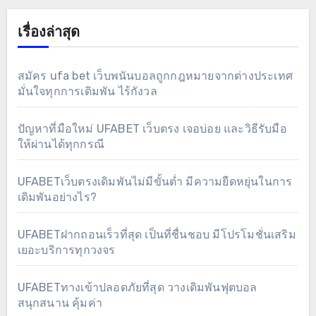
เรื่องล่าสุด
สมัคร ufa bet เว็บพนันบอลถูกกฎหมายจากต่างประเทศ
มั่นใจทุกการเดิมพัน ไร้กังวล
ปัญหาที่มือใหม่ UFABET เว็บตรง เจอบ่อย และวิธีรับมือ
ให้ผ่านได้ทุกกรณี
UFABETเว็บตรงเดิมพันไม่มีขั้นต่ำ มีความยืดหยุ่นในการ
เดิมพันอย่างไร?
UFABETฝากถอนเร็วที่สุด เป็นที่ชื่นชอบ มีโปรโมชั่นเสริม
เยอะบริการทุกวงจร
UFABETทางเข้าปลอดภัยที่สุด วางเดิมพันฟุตบอล
สนุกสนาน คุ้มค่า