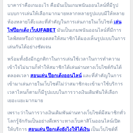
บาคาร่าคือเกมอะไร คือมันเป็นเกมพนันออนไลน์ที่มีรูป
แบบการเล่นให้เลือกมากมายหลากหลายรูปแบบมีให้หลาย
ห้องหลายโต๊ะและที่สำคัญในการเล่นภายในเว็บไซต์
เ
ล่น
ไฟป๊อกเด้ง เว็บUFABET
มันเป็นเกมพนันออนไลน์ที่มีการ
ไลฟ์สดหรือถ่ายทอดสดให้สมาชิกได้มองเห็นรูปแบบในการ
เล่นกันได้อย่างชัดเจน
พร้อมทั้งยังมีกฎกติกาในการเล่นใช้เวลาในการทำความ
เข้าใจไม่นานก็ทำให้สมาชิกได้เล่นผ่านทางเว็บไซต์กันได้
ตลอดเวลา
สอนเล่น ป๊อกเด้งออนไลน์
และที่สำคัญในการ
เข้ามาเล่นภายในเว็บไซต์ไม่ว่าสมาชิกจะเข้ามาใช้บริการ
เวลาไหนก็ตามก็มีรูปแบบในการวางเงินเดิมพันให้เลือก
เยอะแยะมากมาย
เพราะว่าในการวางเงินเดิมพันผ่านทางเว็บไซต์มีสมาชิกทั่ว
โลกรู้จักกันเป็นอย่างดีเพราะทางเว็บคาสิโนออนไลน์เปิด
ให้บริการ
สอนเล่น ป๊อกเด้งยังไงให้ได้เงิน
เป็นเว็บไซต์ที่