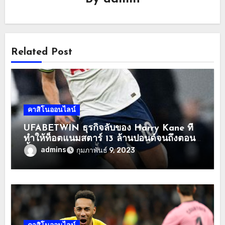
Related Post
คาสิโนออนไลน์
UFABETWIN ธุรกิจลับของ Harry Kane ที่
ทำให้ท็อตแนมสตาร์ 13 ล้านปอนด์จนถึงตอน
นี้
admins
กุมภาพันธ์ 9, 2023