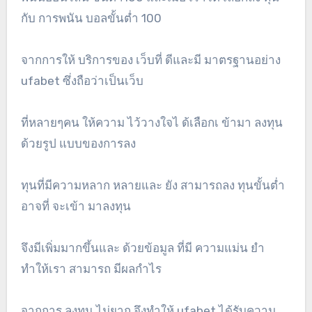
กับ การพนัน บอลขั้นต่ำ 100
จากการให้ บริการของ เว็บที่ ดีและมี มาตรฐานอย่าง
ufabet ซึ่งถือว่าเป็นเว็บ
ที่หลายๆคน ให้ความ ไว้วางใจไ ด้เลือกเ ข้ามา ลงทุน
ด้วยรูป แบบของการลง
ทุนที่มีความหลาก หลายและ ยัง สามารถลง ทุนขั้นต่ำ
อาจที่ จะเข้า มาลงทุน
จึงมีเพิ่มมากขึ้นและ ด้วยข้อมูล ที่มี ความแม่น ยำ
ทำให้เรา สามารถ มีผลกำไร
จากการ ลงทุน ไม่ยาก จึงทำให้ ufabet ได้รับความ