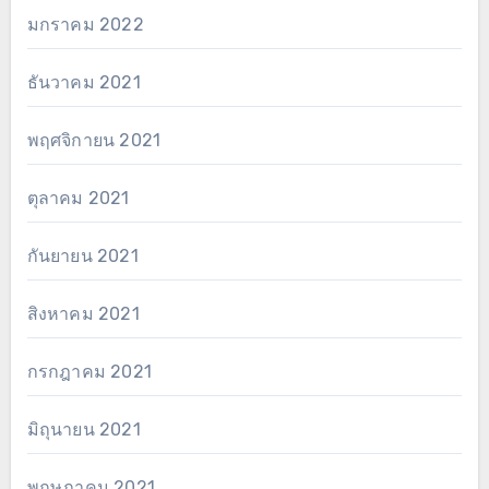
มกราคม 2022
ธันวาคม 2021
พฤศจิกายน 2021
ตุลาคม 2021
กันยายน 2021
สิงหาคม 2021
กรกฎาคม 2021
มิถุนายน 2021
พฤษภาคม 2021