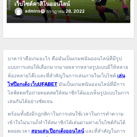
เว็บไซต์คาสิโนออนไลน์
admins
กรกฎาคม 28, 2022
บาคาร่าคือเกมอะไร คือมันเป็นเกมพนันออนไลน์ที่มีรูป
แบบการเล่นให้เลือกมากมายหลากหลายรูปแบบมีให้หลาย
ห้องหลายโต๊ะและที่สำคัญในการเล่นภายในเว็บไซต์
เ
ล่น
ไฟป๊อกเด้ง เว็บUFABET
มันเป็นเกมพนันออนไลน์ที่มีการ
ไลฟ์สดหรือถ่ายทอดสดให้สมาชิกได้มองเห็นรูปแบบในการ
เล่นกันได้อย่างชัดเจน
พร้อมทั้งยังมีกฎกติกาในการเล่นใช้เวลาในการทำความ
เข้าใจไม่นานก็ทำให้สมาชิกได้เล่นผ่านทางเว็บไซต์กันได้
ตลอดเวลา
สอนเล่น ป๊อกเด้งออนไลน์
และที่สำคัญในการ