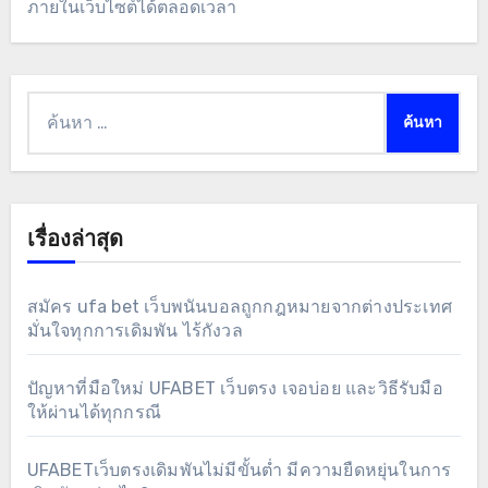
ภายในเว็บไซต์ได้ตลอดเวลา
ค้นหา
สำหรับ:
เรื่องล่าสุด
สมัคร ufa bet เว็บพนันบอลถูกกฎหมายจากต่างประเทศ
มั่นใจทุกการเดิมพัน ไร้กังวล
ปัญหาที่มือใหม่ UFABET เว็บตรง เจอบ่อย และวิธีรับมือ
ให้ผ่านได้ทุกกรณี
UFABETเว็บตรงเดิมพันไม่มีขั้นต่ำ มีความยืดหยุ่นในการ