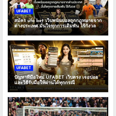
UFABET
สมัคร ufa bet เว็บพนันบอลถูกกฎหมายจาก
ต่างประเทศ มั่นใจทุกการเดิมพัน ไร้กังวล
UFABET
ปัญหาที่มือใหม่ UFABET เว็บตรง เจอบ่อย
และวิธีรับมือให้ผ่านได้ทุกกรณี