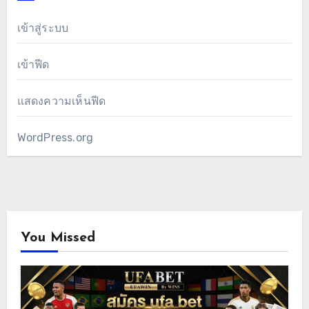
เข้าสู่ระบบ
เข้าฟีด
แสดงความเห็นฟีด
WordPress.org
You Missed