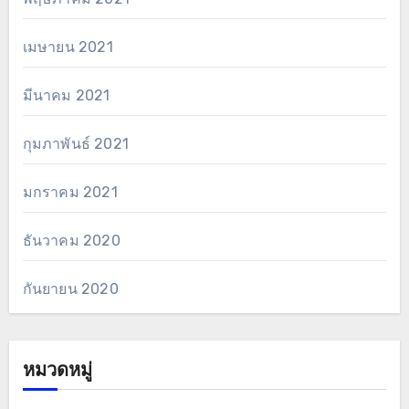
เมษายน 2021
มีนาคม 2021
กุมภาพันธ์ 2021
มกราคม 2021
ธันวาคม 2020
กันยายน 2020
หมวดหมู่