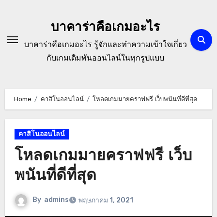
Skip
to
บาคาร่าคือเกมอะไร
content
บาคาร่าคือเกมอะไร รู้จักและทำความเข้าใจเกี่ยว
กับเกมเดิมพันออนไลน์ในทุกรูปแบบ
Home
คาสิโนออนไลน์
โหลดเกมมายคราฟฟรี เว็บพนันที่ดีที่สุด
คาสิโนออนไลน์
โหลดเกมมายคราฟฟรี เว็บ
พนันที่ดีที่สุด
By
admins
พฤษภาคม 1, 2021