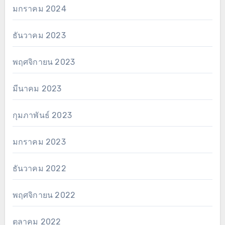
มกราคม 2024
ธันวาคม 2023
พฤศจิกายน 2023
มีนาคม 2023
กุมภาพันธ์ 2023
มกราคม 2023
ธันวาคม 2022
พฤศจิกายน 2022
ตุลาคม 2022