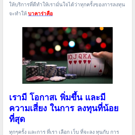
ให้บริการที่ดีทำให้เรามั่นใจได้ว่าทุกครั้งของการลงทุน
จะทำให้
บาคาร่าคือ
เรามี โอกาสเ พิ่มขึ้น และมี
ความเสี่ยง ในการ ลงทุนที่น้อย
ที่สุด
ทุกๆครั้ง และการ ที่เรา เลือก เว็บ ที่จะลง ทุนกับ การ