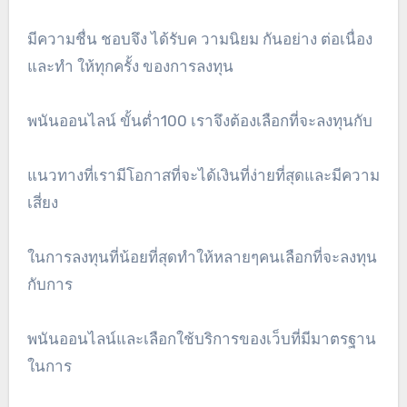
มีความชื่น ชอบจึง ได้รับค วามนิยม กันอย่าง ต่อเนื่อง
และทำ ให้ทุกครั้ง ของการลงทุน
พนันออนไลน์ ขั้นต่ำ100 เราจึงต้องเลือกที่จะลงทุนกับ
แนวทางที่เรามีโอกาสที่จะได้เงินที่ง่ายที่สุดและมีความ
เสี่ยง
ในการลงทุนที่น้อยที่สุดทำให้หลายๆคนเลือกที่จะลงทุน
กับการ
พนันออนไลน์และเลือกใช้บริการของเว็บที่มีมาตรฐาน
ในการ