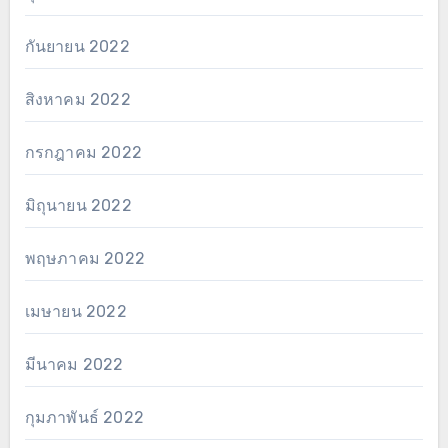
กันยายน 2022
สิงหาคม 2022
กรกฎาคม 2022
มิถุนายน 2022
พฤษภาคม 2022
เมษายน 2022
มีนาคม 2022
กุมภาพันธ์ 2022