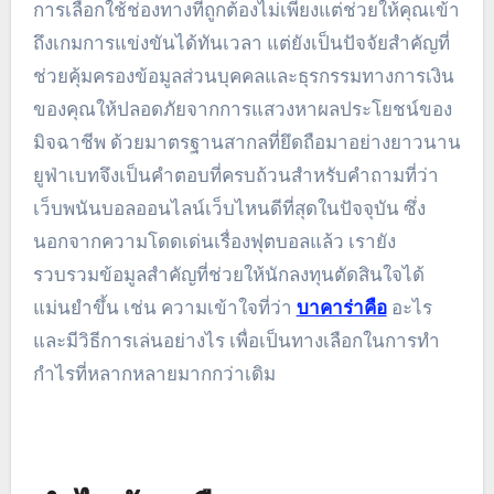
การเลือกใช้ช่องทางที่ถูกต้องไม่เพียงแต่ช่วยให้คุณเข้า
ถึงเกมการแข่งขันได้ทันเวลา แต่ยังเป็นปัจจัยสำคัญที่
ช่วยคุ้มครองข้อมูลส่วนบุคคลและธุรกรรมทางการเงิน
ของคุณให้ปลอดภัยจากการแสวงหาผลประโยชน์ของ
มิจฉาชีพ ด้วยมาตรฐานสากลที่ยึดถือมาอย่างยาวนาน
ยูฟ่าเบทจึงเป็นคำตอบที่ครบถ้วนสำหรับคำถามที่ว่า
เว็บพนันบอลออนไลน์เว็บไหนดีที่สุดในปัจจุบัน ซึ่ง
นอกจากความโดดเด่นเรื่องฟุตบอลแล้ว เรายัง
รวบรวมข้อมูลสำคัญที่ช่วยให้นักลงทุนตัดสินใจได้
แม่นยำขึ้น เช่น ความเข้าใจที่ว่า
บาคาร่าคือ
อะไร
และมีวิธีการเล่นอย่างไร เพื่อเป็นทางเลือกในการทำ
กำไรที่หลากหลายมากกว่าเดิม