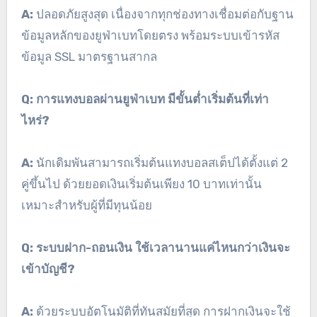
A:
ปลอดภัยสูงสุด เนื่องจากทุกช่องทางเชื่อมต่อกับฐาน
ข้อมูลหลักของยูฟ่าเบทโดยตรง พร้อมระบบเข้ารหัส
ข้อมูล SSL มาตรฐานสากล
Q: การแทงบอลผ่านยูฟ่าเบท มีขั้นต่ำเริ่มต้นที่เท่า
ไหร่?
A:
นักเดิมพันสามารถเริ่มต้นแทงบอลสเต็ปได้ตั้งแต่ 2
คู่ขึ้นไป ด้วยยอดเงินเริ่มต้นเพียง 10 บาทเท่านั้น
เหมาะสำหรับผู้ที่มีทุนน้อย
Q: ระบบฝาก-ถอนเงิน ใช้เวลานานแค่ไหนกว่าเงินจะ
เข้าบัญชี?
A:
ด้วยระบบอัตโนมัติที่ทันสมัยที่สุด การฝากเงินจะใช้