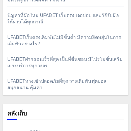
ปัญหาที่มือใหม่ UFABET เว็บตรง เจอบ่อย และวิธีรับมือ
ให้ผ่านได้ทุกกรณี
UFABETเว็บตรงเดิมพันไม่มีขั้นต่ำ มีความยืดหยุ่นในการ
เดิมพันอย่างไร?
UFABETฝากถอนเร็วที่สุด เป็นที่ชื่นชอบ มีโปรโมชั่นเสริม
เยอะบริการทุกวงจร
UFABETทางเข้าปลอดภัยที่สุด วางเดิมพันฟุตบอล
สนุกสนาน คุ้มค่า
คลังเก็บ