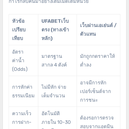
กำไรกลับคืนมาอย่างเต็มเม็ดเต็มหน่วย
หัวข้อ
UFABETเว็บ
เว็บผ่านเอเย่นต์ /
เปรียบ
ตรง (ทางเข้า
ตัวแทน
เทียบ
หลัก)
อัตรา
มาตรฐาน
มักถูกกดราคาให้
ค่าน้ำ
สากล 4 ตังค์
ต่ำลง
(Odds)
อาจมีการหัก
การหักค่า
ไม่มีหัก จ่าย
เปอร์เซ็นต์จาก
ธรรมเนียม
เต็มจำนวน
การชนะ
ความเร็ว
อัตโนมัติ
ต้องรอการตรวจ
การฝาก-
ภายใน 10-30
สอบจากแอดมิน