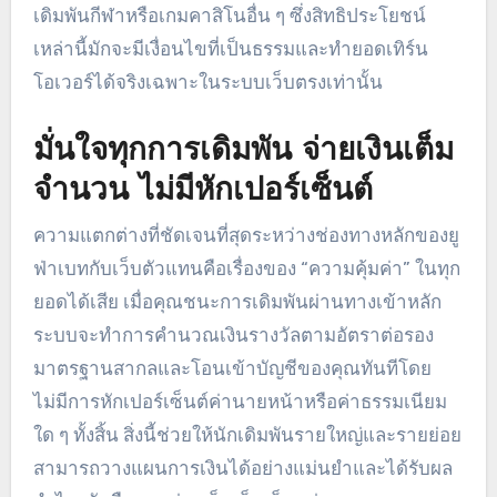
เดิมพันกีฬาหรือเกมคาสิโนอื่น ๆ ซึ่งสิทธิประโยชน์
เหล่านี้มักจะมีเงื่อนไขที่เป็นธรรมและทำยอดเทิร์น
โอเวอร์ได้จริงเฉพาะในระบบเว็บตรงเท่านั้น
มั่นใจทุกการเดิมพัน จ่ายเงินเต็ม
จำนวน ไม่มีหักเปอร์เซ็นต์
ความแตกต่างที่ชัดเจนที่สุดระหว่างช่องทางหลักของยู
ฟ่าเบทกับเว็บตัวแทนคือเรื่องของ “ความคุ้มค่า” ในทุก
ยอดได้เสีย เมื่อคุณชนะการเดิมพันผ่านทางเข้าหลัก
ระบบจะทำการคำนวณเงินรางวัลตามอัตราต่อรอง
มาตรฐานสากลและโอนเข้าบัญชีของคุณทันทีโดย
ไม่มีการหักเปอร์เซ็นต์ค่านายหน้าหรือค่าธรรมเนียม
ใด ๆ ทั้งสิ้น สิ่งนี้ช่วยให้นักเดิมพันรายใหญ่และรายย่อย
สามารถวางแผนการเงินได้อย่างแม่นยำและได้รับผล