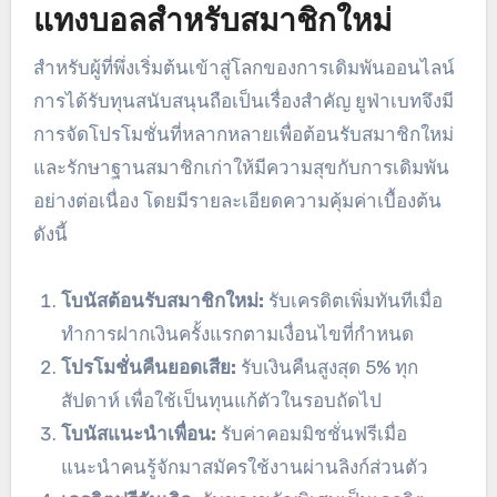
แทงบอลสำหรับสมาชิกใหม่
สำหรับผู้ที่พึ่งเริ่มต้นเข้าสู่โลกของการเดิมพันออนไลน์
การได้รับทุนสนับสนุนถือเป็นเรื่องสำคัญ ยูฟ่าเบทจึงมี
การจัดโปรโมชั่นที่หลากหลายเพื่อต้อนรับสมาชิกใหม่
และรักษาฐานสมาชิกเก่าให้มีความสุขกับการเดิมพัน
อย่างต่อเนื่อง โดยมีรายละเอียดความคุ้มค่าเบื้องต้น
ดังนี้
โบนัสต้อนรับสมาชิกใหม่:
รับเครดิตเพิ่มทันทีเมื่อ
ทำการฝากเงินครั้งแรกตามเงื่อนไขที่กำหนด
โปรโมชั่นคืนยอดเสีย:
รับเงินคืนสูงสุด 5% ทุก
สัปดาห์ เพื่อใช้เป็นทุนแก้ตัวในรอบถัดไป
โบนัสแนะนำเพื่อน:
รับค่าคอมมิชชั่นฟรีเมื่อ
แนะนำคนรู้จักมาสมัครใช้งานผ่านลิงก์ส่วนตัว