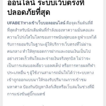
ออนไลน์ ระบบเว็บตรงที่
ปลอดภัยที่สุด
UFABETทางเข้าเว็บบอลออนไลน์
คือจุดเริ่มต้นที่ดี
ที่สุดสำหรับนักเดิมพันที่กำลังมองหาความมั่นคงและ
ความโปร่งใสในโลกของการพนันฟุตบอล ยูฟ่าเบทได้
รับการยอมรับในฐานะผู้ให้บริการเว็บตรงที่ไม่ผ่าน
คนกลาง ทำให้ทุกยอดการฝากและถอนเงินเป็นไป
อย่างรวดเร็วทันใจและจ่ายเงินจริงทุกบิล ไม่ว่าจะ
เป็นการเล่นบอลเตี่ยว บอลสเต็ป หรือการทายผลกีฬา
ประเภทอื่น ๆ ผู้ใช้งานสามารถมั่นใจได้ว่าระบบทาง
เข้าถูกออกแบบมาให้รองรับปริมาณการเข้าชม
มหาศาล ป้องกันปัญหาลิงก์เสียหรือเว็บล่มในช่วงที่มี
การแข่งขันคู่บิ๊กแมตช์