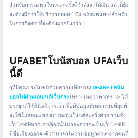
สำหรับการลงทุนในแต่ละครั้งที่กำลังจะได้เงิน แล้วก็ยัง
จะต้องมีการให้บริการตลอด 1 วัน พร้อมหนทางสำหรับ
ในการติดต่อ ที่จะต้องมากยิ่งกว่า 1
UFABETโบนัสบอล UFAเว็บ
นี้ดี
ๆที่มีคุณประโยชน์ด้วยความเที่ยงตรง
UFABETพนัน
บอลไม่ผ่านเอเย่นต์เว็บตรง
เพราะเหตุว่าพวกเราจะได้
ประยุกต์ใช้พินิจพิจารณาเพื่อดีข้อมูลที่เหมาะสมที่สุดที่
จะใช้ในลัษณะของการลงทุนในแต่ละครั้งด้วย รวมทั้ง
เว็บไซต์ที่พวกเราเลือกนั้นน่าจะควรจะเป็นเว็บไซต์ที่
มีชื่อเสียงออกจะดี สามารถไต่ถามข้อมูลต่างๆจากคนที่