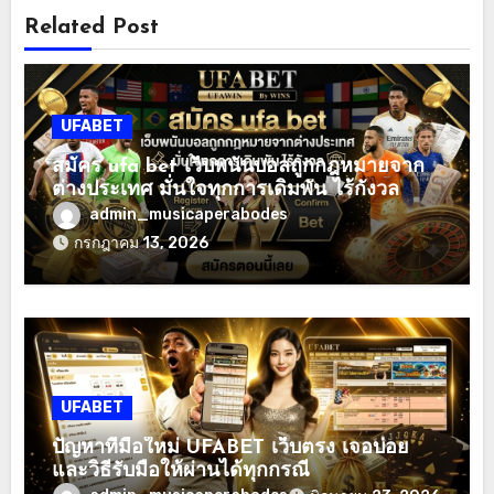
Related Post
UFABET
สมัคร ufa bet เว็บพนันบอลถูกกฎหมายจาก
ต่างประเทศ มั่นใจทุกการเดิมพัน ไร้กังวล
admin_musicaperabodes
กรกฎาคม 13, 2026
UFABET
ปัญหาที่มือใหม่ UFABET เว็บตรง เจอบ่อย
และวิธีรับมือให้ผ่านได้ทุกกรณี