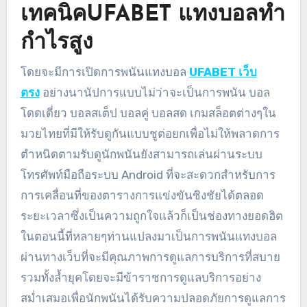
เทคนิคUFABET แทงบอลทำ
กำไรสูง
โดยจะมีการเปิดการพนันแทงบอล
UFABET เว็บ
ตรง
อย่างนานัปการแบบไม่ว่าจะเป็นการพนัน บอล
โดดเดี่ยว บอลสเต็ป บอลคู่ บอลสด เกมสล็อตต่างๆใน
มวยไทยที่มีให้รับดูกันแบบชูต่อยกเพื่อไม่ให้พลาดการ
ตำหนิดตามรับดูนักพนันยังสามารถเล่นผ่านระบบ
โทรศัพท์มือถือระบบ Android ที่จะสะดวกสำหรับการ
การเคลื่อนที่ของตารางการแข่งขันชิงชัยได้ตลอด
ระยะเวลาซึ่งเป็นความถูกใจแล้วก็เป็นช่องทางยอดฮิต
ในตอนนี้ที่หลายๆท่านแปลงมาเป็นการพนันแทงบอล
ผ่านทางเว็บที่จะมีคุณภาพการดูแลการบริการที่สบาย
รวมทั้งล้ำยุคโดยจะมีข้าราชการดูแลบริการอย่าง
สม่ำเสมอเพื่อนักพนันได้รับความปลอดภัยการดูแลการ