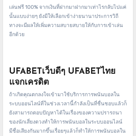
เล่นฟรี 100% จากเงินที่ฝากมาฝากมาเท่าไรกลับไปแค่
นั้นแบบง่ายๆ ยังมีให้เลือกเข้าง่ายนานาประการวิถี
ทางจะมีผลให้เพิ่มความสบายสบายให้กับการเข้าเล่น
อีกด้วย
UFABETเว็บดีๆ UFABETไทย
แจกเครดิต
ถ้าเกิดคุณตกลงใจเข้ามาใช้บริการการพนันบอลใน
ระบบออนไลน์ที่ในช่วงเวลานี้กำลังเป็นที่ชื่นชอบแล้วก็
ยังสามารถตอบปัญหาได้ในเรื่องของความปรารถนา
ของนักเสี่ยงดวงทำให้การพนันบอลในระบบออนไลน์
มีชื่อเสียงกันมากขึ้นเรื่อยๆแล้วก็ทำให้การพนันบอลใน