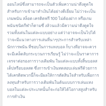
ออนไลน์ซึ่งสามารถจะเป็นตัวเพิ่มความน่าดึงดูดใจ
สำหรับการเข้ามาทำเงินได้อย่างดีเยี่ยม ไม่ว่าจะเป็น
เกมพนัน สล็อต เครดิตฟรี 100 ไม่ต้องฝาก หรือเกม
พนันชนิดกีฬาก็ตามซึ่ งล้วนแล้วมีความน่าดึงดูดใจ
รวมทั้งเด่นในแต่ละแบบอย่าง แต่ว่าอาจจะเป็นไปได้
ว่าจะมีแนวทางการเล่นที่นาๆประการสำหรับเหล่า
นักการพนัน ที่ชอบในการแทงบอล ก็บางทีอาจจะควร
จะมีเคล็ดลับกระบวนการเรียนรู้ ไม่ว่าจะเป็นราคาการ
เจรจาต่อรองการวางเดิมพัน ในแต่ละแบบทั้งสิ้นบอลส
เต็ปหรือบอลสด ซึ่งการเข้าเงินทดสอบเล่นฟรีด้วยการ
ได้เครดิตพวกนี้ก็จะมีผลให้การตัดสินใจสำหรับเพื่อการ
ลงทุนสำหรับการวางเดิมพันในต้นแบบการเล่นแทง
บอลในแต่ละประเภทนั้นก็จะก่อให้ได้โอกาสสูงสำหรับ
การทำเงิน