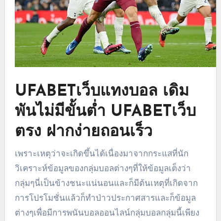
UFABETเว็บแทงบอล เดิม
พันไม่มีขั้นต่ำ UFABETเว็บ
ตรง ฝากง่ายถอนเร็ว
เพราะเหตุว่าจะเกิดขึ้นได้เนื่องมาจากกระแสที่นัก
วิเคราะห์ข้อมูลของกลุ่มบอลต่างๆที่ให้ข้อมูลเต็งว่า
กลุ่มๆนี่เป็นข้างชนะแน่นอนและก็มีต้นเหตุที่เกิดจาก
การโปรโมชั่นแล้วก็ทำป่าวประกาศสารและก็ข้อมูล
ต่างๆเพื่อมีการพนันบอลออนไลน์กลุ่มบอลกลุ่มนี้เพียง