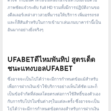
ตรงจ ากบ่อนคาสิโนชั้นหนึ่งในโซนทวีปเอเชียด้วย
ภาพชัดแจ๋วระดับ full HD รวมทั้งมีการปฏิบัติงานขอ
งดีลเลอร์เหล่าสาวสวยที่มารอให้บริการ เพิ่มอรรถรส
และก็สีสันสำหรับในการเข้ามาเล่นเกมบาคาร่านี้เป็น
อันมากอย่างยิ่งจริงๆ
UFABETดีไหมพันทิป สูตรเด็ด
ชนะแทงบอลUFABET
ซึ่งอาจจะเป็นไปได้ว่าจะมีการกำหนดข้อแม้สำหรับ
เพื่อการฝากเงินเข้าใช้บริการอย่างเห็นได้ชัด และก็
เป็นข้อจำกัดที่ส่งผลโดยตรงต่อการใช้สิทธิ์ของตัวเอง
กับการรับโปรโมชั่นต่างๆในแต่ละครั้ง ซึ่งอาจจะเป็น
ไปได้ว่าจะมีการกำหนดข้อตกลงสำหรับการฝากเงิน