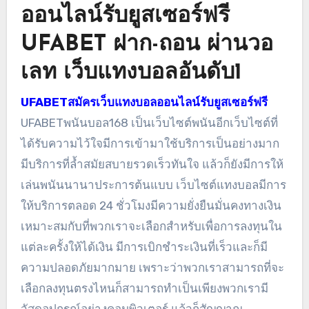
ออนไลน์รับยูสเซอร์ฟรี
UFABET ฝาก-ถอน ผ่านวอ
เลท เว็บแทงบอลอันดับ1
UFABETสมัครเว็บแทงบอลออนไลน์รับยูสเซอร์ฟรี
UFABETพนันบอล168 เป็นเว็บไซต์พนันอีกเว็บไซต์ที่
ได้รับความไว้ใจมีการเข้ามาใช้บริการเป็นอย่างมาก
มีบริการที่ล้ำสมัยสบายรวดเร็วทันใจ แล้วก็ยังมีการให้
เล่นพนันนานาประการต้นแบบ เว็บไซต์แทงบอลมีการ
ให้บริการตลอด 24 ชั่วโมงมีความยั่งยืนมั่นคงทางเงิน
เหมาะสมกับที่พวกเราจะเลือกสำหรับเพื่อการลงทุนใน
แต่ละครั้งให้ได้เงิน มีการเบิกชำระเงินที่เร็วและก็มี
ความปลอดภัยมากมาย เพราะว่าพวกเราสามารถที่จะ
เลือกลงทุนตรงไหนก็สามารถทำเป็นเพียงพวกเรามี
วัสดุอุปกรณ์อย่างคอมพิวเตอร์ แล้วก็สัญญาณ