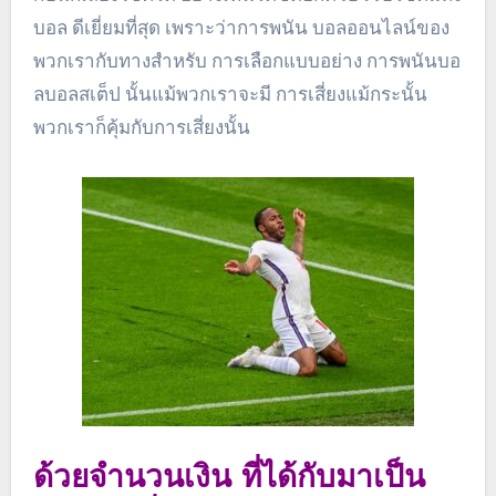
บอล ดีเยี่ยมที่สุด เพราะว่าการพนัน บอลออนไลน์ของ
พวกเรากับทางสำหรับ การเลือกแบบอย่าง การพนันบอ
ลบอลสเต็ป นั้นแม้พวกเราจะมี การเสี่ยงแม้กระนั้น
พวกเราก็คุ้มกับการเสี่ยงนั้น
ด้วยจำนวนเงิน ที่ได้กับมาเป็น