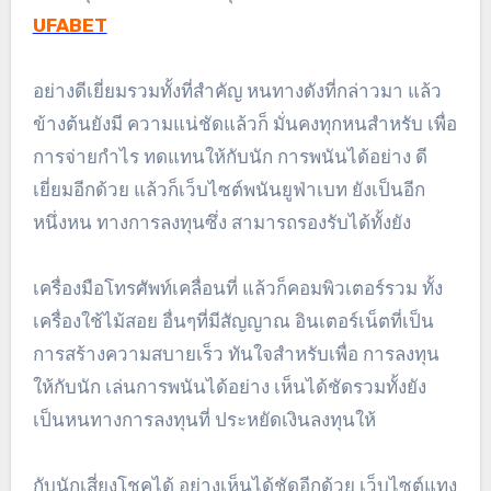
UFABET
อย่างดีเยี่ยมรวมทั้งที่สำคัญ หนทางดังที่กล่าวมา แล้ว
ข้างต้นยังมี ความแน่ชัดแล้วก็ มั่นคงทุกหนสำหรับ เพื่อ
การจ่ายกำไร ทดแทนให้กับนัก การพนันได้อย่าง ดี
เยี่ยมอีกด้วย แล้วก็เว็บไซต์พนันยูฟ่าเบท ยังเป็นอีก
หนึ่งหน ทางการลงทุนซึ่ง สามารถรองรับได้ทั้งยัง
เครื่องมือโทรศัพท์เคลื่อนที่ แล้วก็คอมพิวเตอร์รวม ทั้ง
เครื่องใช้ไม้สอย อื่นๆที่มีสัญญาณ อินเตอร์เน็ตที่เป็น
การสร้างความสบายเร็ว ทันใจสำหรับเพื่อ การลงทุน
ให้กับนัก เล่นการพนันได้อย่าง เห็นได้ชัดรวมทั้งยัง
เป็นหนทางการลงทุนที่ ประหยัดเงินลงทุนให้
กับนักเสี่ยงโชคได้ อย่างเห็นได้ชัดอีกด้วย เว็บไซต์แทง