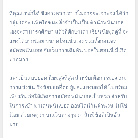
ที่คุณแทงก็ได้ ซึ่งทางพวกเรา ก็ไม่อาจจะเจาะจง ได้ว่า
กลุ่มใดจะ แพ้หรือชนะ สิ่งจำเป็นเป็น ตัวนักพนันบอล
เองจะสามารถศึกษา แล้วก็ศึกษาเล่า เรียนข้อมูลคู่ที่ จะ
แทงได้มากน้อย ขนาดไหนนั่นเอง รวมทั้งก่อนจะ
สมัครพนันบอล กับเว็บการเดิมพัน บอลในตอนนี้ มีเกิด
มากมาย
และเป็นแบบยอด นิยมสูงที่สุด สำหรับเพื่อการมอง เกม
การแข่งขัน ชิงชัยบอลที่ต่อ สู้และแทงบอลได้ ไปพร้อม
เพียงกัน ก่อให้เกิดการสมัคร พนันบอลเป็นพวก สำหรับ
ในการเข้า มาเล่นพนันบอล ออนไลน์กันจำนวน ไม่ใช่
น้อย ด้วยเหตุว่า บนเว็บต่างๆพวก นั้นมีข้อดีเป็นอัน
มาก