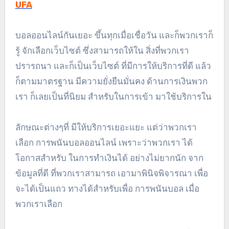
UFA
บอลออนไลน์กันเยอะ ขึ้นทุกเมื่อเชื่อวัน และก็พวกเราก็
รู้ จักเลือกเว็บไซต์ ซึ่งสามารถให้ใน สิ่งที่พวกเรา
ปรารถนา และก็เป็นเว็บไซต์ ที่มีการให้บริการที่ดี แล้ว
ก็ตามมาตรฐาน มีความยั่งยืนมั่นคง ด้านการเงินพวก
เรา ก็เลยเป็นที่นิยม สำหรับในการเข้า มาใช้บริการใน
ลักษณะต่างๆที่ มีให้บริการเยอะแยะ แต่ว่าพวกเรา
เลือก การพนันบอลออนไลน์ เพราะว่าพวกเรา ได้
โอกาสสำหรับ ในการทำเงินได้ อย่างไม่ยากนัก จาก
ข้อมูลที่ดี ที่พวกเราสามารถ เอามาพินิจพิจารณา เพื่อ
จะได้เป็นแถว ทางได้สำหรับเพื่อ การพนันบอล เมื่อ
พวกเราเลือก