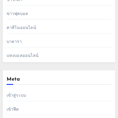
ข่าวฟุตบอล
คาสิโนออนไลน์
บาคาร่า
แทงบอลออนไลน์
Meta
เข้าสู่ระบบ
เข้าฟีด