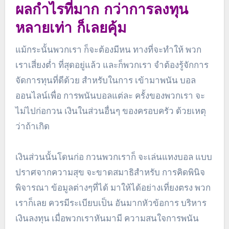
ผลกำไรที่มาก กว่าการลงทุน
หลายเท่า ก็เลยคุ้ม
แม้กระนั้นพวกเรา ก็จะต้องมีหน ทางที่จะทำให้ พวก
เราเสี่ยงต่ำ ที่สุดอยู่แล้ว และก็พวกเรา จำต้องรู้จักการ
จัดการทุนที่ดีด้วย สำหรับในการ เข้ามาพนัน บอล
ออนไลน์เพื่อ การพนันบอลแต่ละ ครั้งของพวกเรา จะ
ไม่ไปก่อกวน เงินในส่วนอื่นๆ ของครอบครัว ด้วยเหตุ
ว่าถ้าเกิด
เงินส่วนนั้นโดนก่อ กวนพวกเราก็ จะเล่นแทงบอล แบบ
ปราศจากความสุข จะขาดสมาธิสำหรับ การคิดพินิจ
พิจารณา ข้อมูลต่างๆที่ได้ มาให้ได้อย่างเที่ยงตรง พวก
เราก็เลย ควรมีระเบียบเป็น อันมากหัวข้อการ บริหาร
เงินลงทุน เมื่อพวกเราหันมามี ความสนใจการพนัน