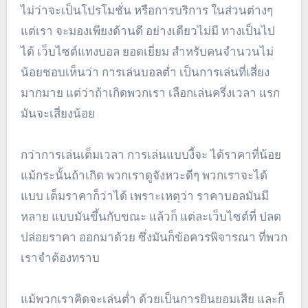
ไม่ว่าจะเป็นโปรโมชั่น หรือการบริการ ในส่วนต่างๆ
แต่เรา จะมองเพียงด้านดี อย่างเดียวไม่มี ทางเป็นไป
ได้ เว็บไซต์แทงบอล ยอดเยี่ยม สำหรับคนจำนวนไม่
น้อยชอบเห็นว่า การเล่นบอลต่ำ เป็นการเล่นที่เสี่ยง
มากมาย แต่ว่าถ้าเกิดพวกเรา เลือกเล่นครึ่งเวลา แรก
มันจะเสี่ยงน้อย
กว่าการเล่นเต็มเวลา การเล่นแบบงี้จะ ได้ราคาที่น้อย
แม้กระนั้นถ้าเกิด พวกเราดูจังหวะดีๆ พวกเราจะได้
แบบ เต็มราคาก็ว่าได้ เพราะเหตุว่า ราคาบอลมันมี
หลาย แบบมันขึ้นกับขณะ แล้วก็ แต่ละเว็บไซต์ที่ ปลด
ปล่อยราคา ออกมาด้วย ซึ่งมันก็ข้อควรพิจารณา ที่พวก
เราจำต้องทราบ
แม้พวกเราคิดจะเล่นต่ำ ด้วยเป็นการยินยอมเสีย และก็