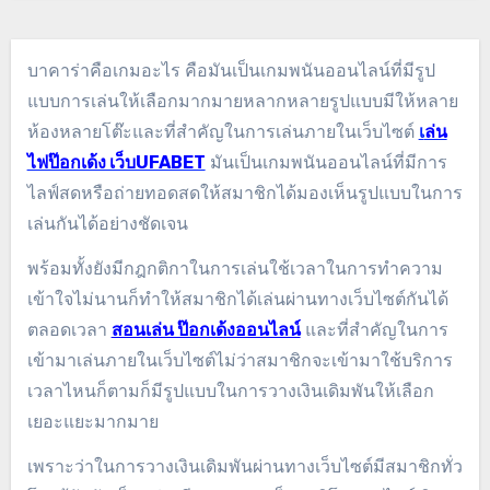
บาคาร่าคือเกมอะไร คือมันเป็นเกมพนันออนไลน์ที่มีรูป
แบบการเล่นให้เลือกมากมายหลากหลายรูปแบบมีให้หลาย
ห้องหลายโต๊ะและที่สำคัญในการเล่นภายในเว็บไซต์
เ
ล่น
ไฟป๊อกเด้ง เว็บUFABET
มันเป็นเกมพนันออนไลน์ที่มีการ
ไลฟ์สดหรือถ่ายทอดสดให้สมาชิกได้มองเห็นรูปแบบในการ
เล่นกันได้อย่างชัดเจน
พร้อมทั้งยังมีกฎกติกาในการเล่นใช้เวลาในการทำความ
เข้าใจไม่นานก็ทำให้สมาชิกได้เล่นผ่านทางเว็บไซต์กันได้
ตลอดเวลา
สอนเล่น ป๊อกเด้งออนไลน์
และที่สำคัญในการ
เข้ามาเล่นภายในเว็บไซต์ไม่ว่าสมาชิกจะเข้ามาใช้บริการ
เวลาไหนก็ตามก็มีรูปแบบในการวางเงินเดิมพันให้เลือก
เยอะแยะมากมาย
เพราะว่าในการวางเงินเดิมพันผ่านทางเว็บไซต์มีสมาชิกทั่ว