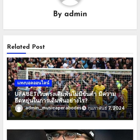
By
admin
Related Post
แทงบอลออนไลน์
UFABETเว็บตรงเดิมพันไม่มีขั้นต่ำ มีความ
ยืดหยุ่นในการเดิมพันอย่างไร?
admin_musicaperabodes
กุมภาพันธ์ 7, 2024