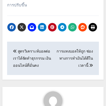
การปรับขึ้น
เมนู
สูตรวิเคราะห์บอลต่อ
การแทงบอลให้ถูก ช่อง
นำทาง
เราได้จัดทำธุรกรรม เงิน
ทางการทำเงินได้ดีใน
เรื่อง
ออนไลน์ที่มั่นคง
เวลานี้