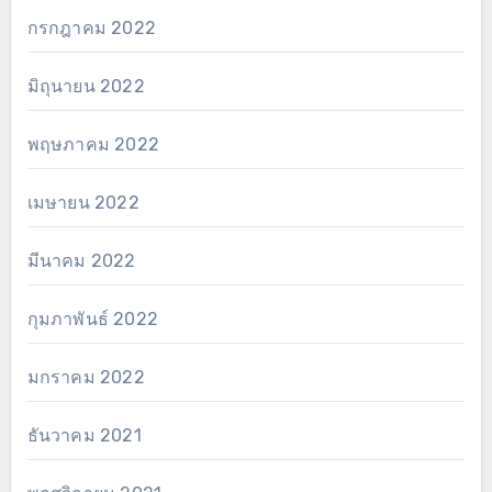
กรกฎาคม 2022
มิถุนายน 2022
พฤษภาคม 2022
เมษายน 2022
มีนาคม 2022
กุมภาพันธ์ 2022
มกราคม 2022
ธันวาคม 2021