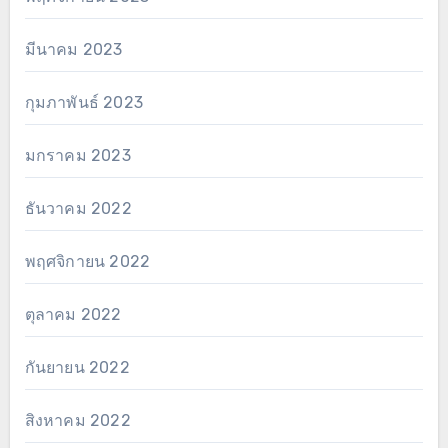
มีนาคม 2023
กุมภาพันธ์ 2023
มกราคม 2023
ธันวาคม 2022
พฤศจิกายน 2022
ตุลาคม 2022
กันยายน 2022
สิงหาคม 2022