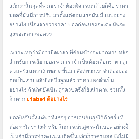
แม้กระนั้นจุดที่พวกเราจำต้องพิจารณาด้วยก็คือ ราคา
บอลที่มันมีการปรับ มาตั้งแต่ตอนแรกมัน มีแบบอย่าง
อย่างไร เนื่องจากว่าราคา บอลก่อนบอลจะเตะ มันจะ
สูงพอเหมาะพอควร
เพราะเหตุว่ามีการยืดเวลา ที่ค่อนข้างจะมากมาย หลัก
สำหรับการเลือกบอล พวกเราจำเป็นต้องเลือกราคา ลูก
ควบครึ่ง แต่ว่าถ้าพลาดขึ้นมา สิ่งที่พวกเราจำต้องมอง
ต่อเป็น ภายหลังยิงหนึ่งลูกแล้ว ราคาแพงต่ำเป็น
อย่างไร ถ้าเกิดยังเป็น ลูกควบครึ่งก็ยังน่าตาม รวมทั้ง
ถ้าหาก
ufabet ดีอย่างไร
บอลยิงกันตั้งแต่นาทีแรกๆ การเล่นกันสูงไว้ด้วยสิ่ง ที่
ต้องระมัดระวังสำหรับ ในการเล่นสูตรพนันบอล อย่างงี้
เป็นถ้ามีการทำคะแนน เกิดขึ้นแล้วก็ราคาบอล ยังไม่มี