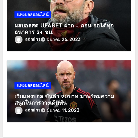
แทงบอลออนไลน์
ผลบอลสด UFABET ฝาก – ถอน ออโต้ทุก
ธนาคาร 24 ชม.
admins
มีนาคม 26, 2023
แทงบอลออนไลน์
เว็บแทงบอล ขั้นต่ำ 20บาท มาพร้อมความ
สนุกในการวางเดิมพัน
admins
มีนาคม 11, 2023