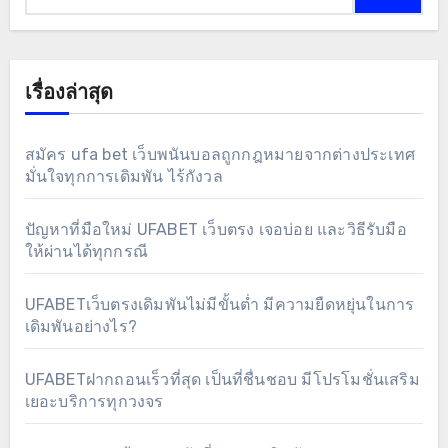
เรื่องล่าสุด
สมัคร ufa bet เว็บพนันบอลถูกกฎหมายจากต่างประเทศ
มั่นใจทุกการเดิมพัน ไร้กังวล
ปัญหาที่มือใหม่ UFABET เว็บตรง เจอบ่อย และวิธีรับมือ
ให้ผ่านได้ทุกกรณี
UFABETเว็บตรงเดิมพันไม่มีขั้นต่ำ มีความยืดหยุ่นในการ
เดิมพันอย่างไร?
UFABETฝากถอนเร็วที่สุด เป็นที่ชื่นชอบ มีโปรโมชั่นเสริม
เยอะบริการทุกวงจร