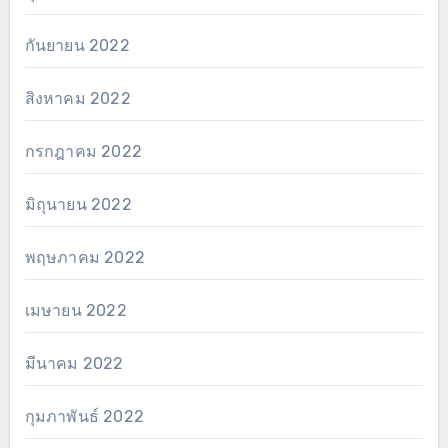
กันยายน 2022
สิงหาคม 2022
กรกฎาคม 2022
มิถุนายน 2022
พฤษภาคม 2022
เมษายน 2022
มีนาคม 2022
กุมภาพันธ์ 2022