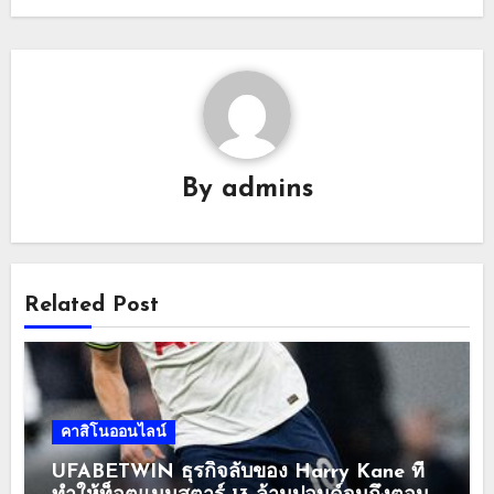
By
admins
Related Post
คาสิโนออนไลน์
UFABETWIN ธุรกิจลับของ Harry Kane ที่