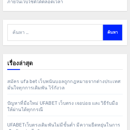
ภายในเว็บไซต์ได้ตลอดเวลา
ค้นหา
สำหรับ:
เรื่องล่าสุด
สมัคร ufa bet เว็บพนันบอลถูกกฎหมายจากต่างประเทศ
มั่นใจทุกการเดิมพัน ไร้กังวล
ปัญหาที่มือใหม่ UFABET เว็บตรง เจอบ่อย และวิธีรับมือ
ให้ผ่านได้ทุกกรณี
UFABETเว็บตรงเดิมพันไม่มีขั้นต่ำ มีความยืดหยุ่นในการ