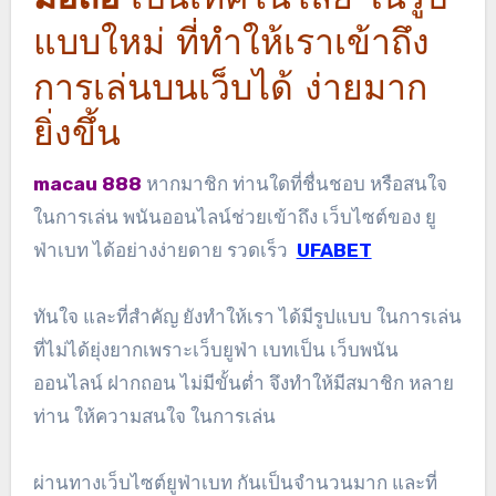
มือถือ
เป็นเทคโนโลยี ในรูป
แบบใหม่ ที่ทำให้เราเข้าถึง
การเล่นบนเว็บได้ ง่ายมาก
ยิ่งขึ้น
macau 888
หากมาชิก ท่านใดที่ชื่นชอบ หรือสนใจ
ในการเล่น พนันออนไลน์ช่วยเข้าถึง เว็บไซต์ของ ยู
ฟ่าเบท ได้อย่างง่ายดาย รวดเร็ว
UFABET
ทันใจ และที่สำคัญ ยังทำให้เรา ได้มีรูปแบบ ในการเล่น
ที่ไม่ได้ยุ่งยากเพราะเว็บยูฟ่า เบทเป็น เว็บพนัน
ออนไลน์ ฝากถอน ไม่มีขั้นต่ำ จึงทำให้มีสมาชิก หลาย
ท่าน ให้ความสนใจ ในการเล่น
ผ่านทางเว็บไซต์ยูฟ่าเบท กันเป็นจำนวนมาก และที่