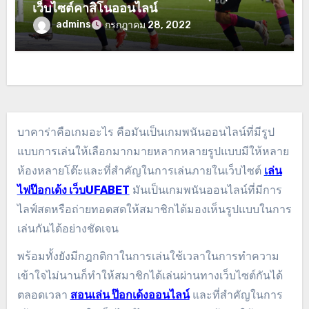
เว็บไซต์คาสิโนออนไลน์
admins
กรกฎาคม 28, 2022
บาคาร่าคือเกมอะไร คือมันเป็นเกมพนันออนไลน์ที่มีรูป
แบบการเล่นให้เลือกมากมายหลากหลายรูปแบบมีให้หลาย
ห้องหลายโต๊ะและที่สำคัญในการเล่นภายในเว็บไซต์
เ
ล่น
ไฟป๊อกเด้ง เว็บUFABET
มันเป็นเกมพนันออนไลน์ที่มีการ
ไลฟ์สดหรือถ่ายทอดสดให้สมาชิกได้มองเห็นรูปแบบในการ
เล่นกันได้อย่างชัดเจน
พร้อมทั้งยังมีกฎกติกาในการเล่นใช้เวลาในการทำความ
เข้าใจไม่นานก็ทำให้สมาชิกได้เล่นผ่านทางเว็บไซต์กันได้
ตลอดเวลา
สอนเล่น ป๊อกเด้งออนไลน์
และที่สำคัญในการ