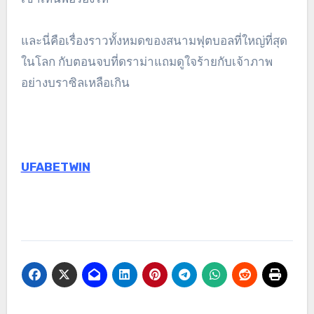
และนี่คือเรื่องราวทั้งหมดของสนามฟุตบอลที่ใหญ่ที่สุด
ในโลก กับตอนจบที่ดราม่าแถมดูใจร้ายกับเจ้าภาพ
อย่างบราซิลเหลือเกิน
UFABETWIN