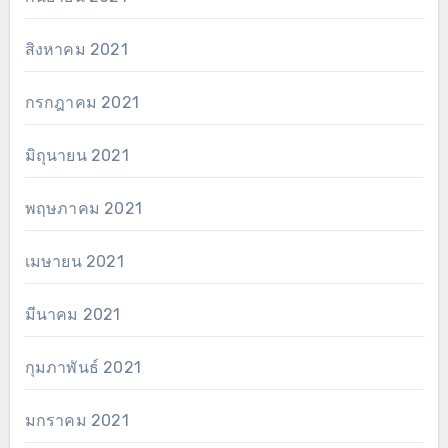
สิงหาคม 2021
กรกฎาคม 2021
มิถุนายน 2021
พฤษภาคม 2021
เมษายน 2021
มีนาคม 2021
กุมภาพันธ์ 2021
มกราคม 2021