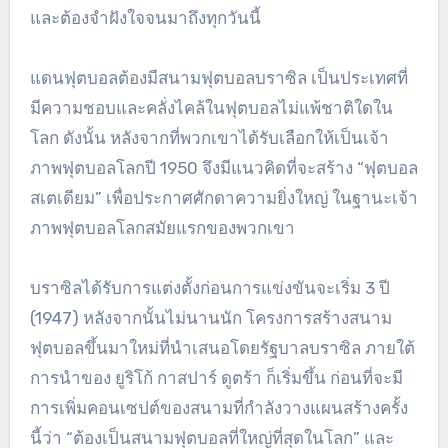
และต้องจำฝังใจจนมาถึงทุกวันนี้
แดนฟุตบอลต้องมีสนามฟุตบอลบราซิล เป็นประเทศที่
มีความชอบและคลั่งไคล้ในฟุตบอลไม่แพ้ชาติใดใน
โลก ดังนั้น หลังจากที่พวกเขาได้รับเลือกให้เป็นเจ้า
ภาพฟุตบอลโลกปี 1950 จึงมีแนวคิดที่จะสร้าง “ฟุตบอล
สเตเดียม” เพื่อประกาศศักดาความยิ่งใหญ่ ในฐานะเจ้า
ภาพฟุตบอลโลกสมัยแรกของพวกเขา
บราซิลได้รับการแต่งตั้งก่อนการแข่งขันจะเริ่ม 3 ปี
(1947) หลังจากนั้นไม่นานนัก โครงการสร้างสนาม
ฟุตบอลขึ้นมาใหม่ที่นำเสนอโดยรัฐบาลบราซิล ภายใต้
การนำของ ยูริโก้ กาสปาร์ ดูตร้า ก็เริ่มขึ้น ก่อนที่จะมี
การเพิ่มคอนเซปต์ของสนามที่กำลังวางแผนสร้างครั้ง
นี้ว่า “ต้องเป็นสนามฟุตบอลที่ใหญ่ที่สุดในโลก” และ