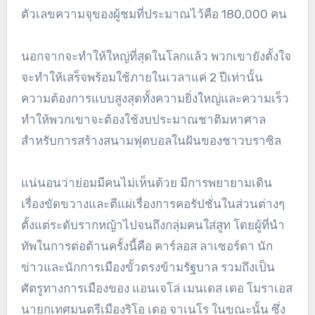
ตัวเลขความจุของผู้ชมที่ประมาณไว้คือ 180,000 คน
นอกจากจะทำให้ใหญ่ที่สุดในโลกแล้ว พวกเขายังตั้งใจ
จะทำให้เสร็จพร้อมใช้ภายในเวลาแค่ 2 ปีเท่านั้น
ความต้องการแบบสูงสุดทั้งความยิ่งใหญ่และความเร็ว
ทำให้พวกเขาจะต้องใช้งบประมาณชาติมหาศาล
สำหรับการสร้างสนามฟุตบอลในฝันของชาวบราซิล
แน่นอนว่าย่อมมีคนไม่เห็นด้วย มีการพยายามเดิน
เรื่องขัดขวางและตีแผ่เรื่องการคอรัปชั่นในส่วนต่างๆ
ตั้งแต่ระดับรากหญ้าไปจนถึงกลุ่มคนใส่สูท โดยผู้ที่นำ
ทัพในการต่อต้านครั้งนี้คือ คาร์ลอส ลาเซอร์ดา นัก
ข่าวและนักการเมืองขั้วตรงข้ามรัฐบาล รวมถึงเป็น
ศัตรูทางการเมืองของ แอนเจโล่ เมนเดส เดอ โมราเอส
นายกเทศมนตรีเมืองริโอ เดอ จาเนโร ในขณะนั้น ซึ่ง