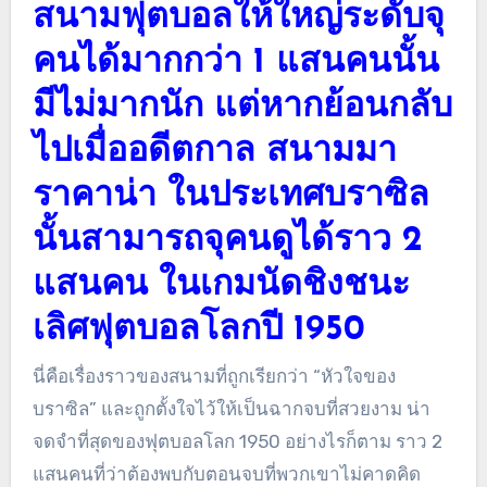
สนามฟุตบอลให้ใหญ่ระดับจุ
คนได้มากกว่า 1 แสนคนนั้น
มีไม่มากนัก แต่หากย้อนกลับ
ไปเมื่ออดีตกาล สนามมา
ราคาน่า ในประเทศบราซิล
นั้นสามารถจุคนดูได้ราว 2
แสนคน ในเกมนัดชิงชนะ
เลิศฟุตบอลโลกปี 1950
นี่คือเรื่องราวของสนามที่ถูกเรียกว่า “หัวใจของ
บราซิล” และถูกตั้งใจไว้ให้เป็นฉากจบที่สวยงาม น่า
จดจำที่สุดของฟุตบอลโลก 1950 อย่างไรก็ตาม ราว 2
แสนคนที่ว่าต้องพบกับตอนจบที่พวกเขาไม่คาดคิด