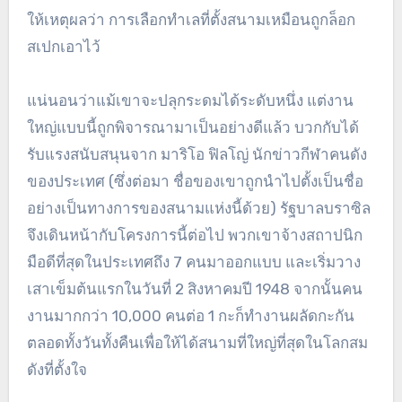
ให้เหตุผลว่า การเลือกทำเลที่ตั้งสนามเหมือนถูกล็อก
สเปกเอาไว้
แน่นอนว่าแม้เขาจะปลุกระดมได้ระดับหนึ่ง แต่งาน
ใหญ่แบบนี้ถูกพิจารณามาเป็นอย่างดีแล้ว บวกกับได้
รับแรงสนับสนุนจาก มาริโอ ฟิลโญ่ นักข่าวกีฬาคนดัง
ของประเทศ (ซึ่งต่อมา ชื่อของเขาถูกนำไปตั้งเป็นชื่อ
อย่างเป็นทางการของสนามแห่งนี้ด้วย) รัฐบาลบราซิล
จึงเดินหน้ากับโครงการนี้ต่อไป พวกเขาจ้างสถาปนิก
มือดีที่สุดในประเทศถึง 7 คนมาออกแบบ และเริ่มวาง
เสาเข็มต้นแรกในวันที่ 2 สิงหาคมปี 1948 จากนั้นคน
งานมากกว่า 10,000 คนต่อ 1 กะก็ทำงานผลัดกะกัน
ตลอดทั้งวันทั้งคืนเพื่อให้ได้สนามที่ใหญ่ที่สุดในโลกสม
ดังที่ตั้งใจ