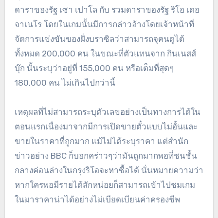
ดาราของรัฐ เซา เปาโล กับ รวมดาราของรัฐ ริโอ เดอ
จาเนโร โดยในเกมนั้นมีการกล่าวอ้างโดยเจ้าหน้าที่
จัดการแข่งขันของฝั่งบราซิลว่าสามารถจุคนดูได้
ทั้งหมด 200,000 คน ในขณะที่ตัวแทนจาก กินเนสส์
บุ๊ก นั้นระบุว่าอยู่ที่ 155,000 คน หรือเต็มที่สุดๆ
180,000 คน ไม่เกินไปกว่านี้
เหตุผลที่ไม่สามารถระบุตัวเลขอย่างเป็นทางการได้ใน
ตอนแรกเนื่องมาจากมีการเปิดขายตั๋วแบบไม่อั้นและ
ขายในราคาที่ถูกมาก แม้ไม่ได้ระบุราคา แต่สำนัก
ข่าวอย่าง BBC ก็บอกคร่าวๆว่ามันถูกมากพอที่ชนชั้น
กลางค่อนล่างในกรุงริโอจะหาซื้อได้ นั่นหมายความว่า
หากใครพอมีรายได้สักหน่อยก็สามารถเข้าไปชมเกม
ในมาราคาน่าได้อย่างไม่เบียดเบียนค่าครองชีพ