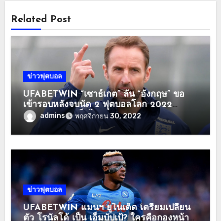
Related Post
ข่าวฟุตบอล
UFABETWIN “เซาธ์เกต” ลั่น “อังกฤษ” ขอ
เข้ารอบหลังจบนัด 2 ฟุตบอลโลก 2022
อัปเดต “เคน-แม็กไกวร์”
admins
พฤศจิกายน 30, 2022
ข่าวฟุตบอล
UFABETWIN แมนฯ ยูไนเต็ด เตรียมเปลี่ยน
ตัว โรนัลโด้ เป็น เอ็มบัปเป้? ใครคือกองหน้าที่