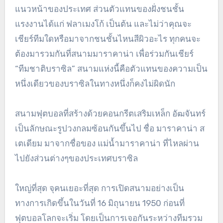
แนวหน้าของประเทศ ส่วนตัวแทนของฝั่งชนชั้น
แรงงานได้แก่ ฟลาเมงโก้ เป็นต้น และไม่ว่าคุณจะ
เชียร์ทีมใดหรือมาจากชนชั้นไหนสีผิวอะไร ทุกคนจะ
ต้องมารวมกันที่สนามมาราคาน่า เพื่อร่วมกันเชียร์
“ทีมชาติบราซิล” สนามแห่งนี้คือตัวแทนของความเป็น
หนึ่งเดียวของบราซิลในทางหนึ่งก็คงไม่ผิดนัก
สนามฟุตบอลที่สร้างด้วยคอนกรีตเสริมเหล็ก อัฒจันทร์
เป็นลักษณะรูปวงกลมซ้อนกันขึ้นไป ชื่อ มาราคาน่า ส
เตเดียม มาจากชื่อของ แม่น้ำมาราคาน่า ที่ไหลผ่าน
ไปยังส่วนต่างๆของประเทศบราซิล
ใหญ่ที่สุด จุคนเยอะที่สุด การเปิดสนามอย่างเป็น
ทางการเกิดขึ้นในวันที่ 16 มิถุนายน 1950 ก่อนที่
ฟุตบอลโลกจะเริ่ม โดยเป็นการเจอกันระหว่างทีมรวม