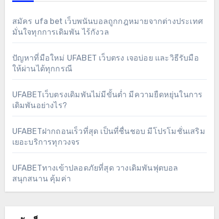
สมัคร ufa bet เว็บพนันบอลถูกกฎหมายจากต่างประเทศ
มั่นใจทุกการเดิมพัน ไร้กังวล
ปัญหาที่มือใหม่ UFABET เว็บตรง เจอบ่อย และวิธีรับมือ
ให้ผ่านได้ทุกกรณี
UFABETเว็บตรงเดิมพันไม่มีขั้นต่ำ มีความยืดหยุ่นในการ
เดิมพันอย่างไร?
UFABETฝากถอนเร็วที่สุด เป็นที่ชื่นชอบ มีโปรโมชั่นเสริม
เยอะบริการทุกวงจร
UFABETทางเข้าปลอดภัยที่สุด วางเดิมพันฟุตบอล
สนุกสนาน คุ้มค่า