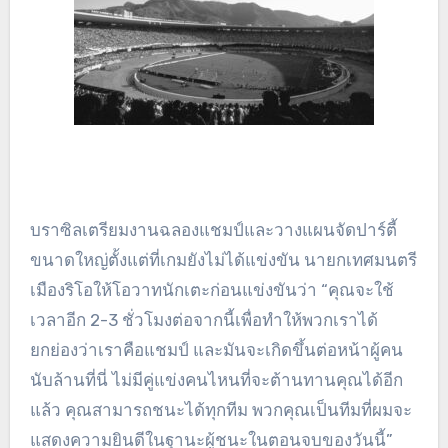
บราซิลเตรียมงานฉลองแชมป์และวางแผนจัดปาร์ตี้
ขนาดใหญ่ตั้งแต่ที่เกมยังไม่ได้แข่งขัน นายกเทศมนตรี
เมืองริโอให้โอวาทนักเตะก่อนแข่งขันว่า “คุณจะใช้
เวลาอีก 2-3 ชั่วโมงต่อจากนี้เพื่อทำให้พวกเราได้
ยกย่องว่าเราคือแชมป์ และมันจะเกิดขึ้นต่อหน้าผู้คน
นับล้านที่นี่ ไม่มีคู่แข่งคนไหนที่จะต้านทานคุณได้อีก
แล้ว คุณสามารถชนะได้ทุกทีม พวกคุณเป็นทีมที่ผมจะ
แสดงความยินดีในฐานะผู้ชนะในตอนจบของวันนี้”