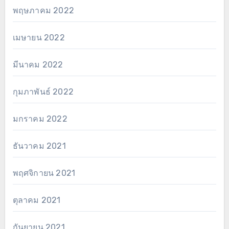
พฤษภาคม 2022
เมษายน 2022
มีนาคม 2022
กุมภาพันธ์ 2022
มกราคม 2022
ธันวาคม 2021
พฤศจิกายน 2021
ตุลาคม 2021
กันยายน 2021