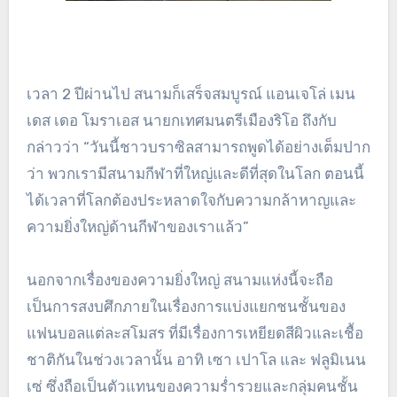
เวลา 2 ปีผ่านไป สนามก็เสร็จสมบูรณ์ แอนเจโล่ เมน
เดส เดอ โมราเอส นายกเทศมนตรีเมืองริโอ ถึงกับ
กล่าวว่า “วันนี้ชาวบราซิลสามารถพูดได้อย่างเต็มปาก
ว่า พวกเรามีสนามกีฬาที่ใหญ่และดีที่สุดในโลก ตอนนี้
ได้เวลาที่โลกต้องประหลาดใจกับความกล้าหาญและ
ความยิ่งใหญ่ด้านกีฬาของเราแล้ว”
นอกจากเรื่องของความยิ่งใหญ่ สนามแห่งนี้จะถือ
เป็นการสงบศึกภายในเรื่องการแบ่งแยกชนชั้นของ
แฟนบอลแต่ละสโมสร ที่มีเรื่องการเหยียดสีผิวและเชื้อ
ชาติกันในช่วงเวลานั้น อาทิ เซา เปาโล และ ฟลูมิเนน
เซ่ ซึ่งถือเป็นตัวแทนของความร่ำรวยและกลุ่มคนชั้น